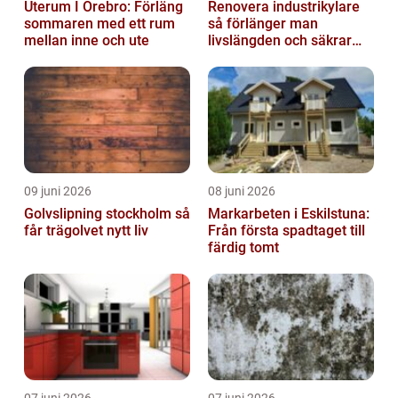
Uterum I Örebro: Förläng
Renovera industrikylare
sommaren med ett rum
så förlänger man
mellan inne och ute
livslängden och säkrar
driften
09 juni 2026
08 juni 2026
Golvslipning stockholm så
Markarbeten i Eskilstuna:
får trägolvet nytt liv
Från första spadtaget till
färdig tomt
07 juni 2026
07 juni 2026