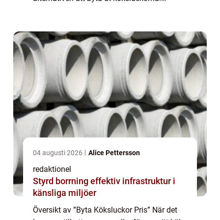
Genom att göra detta kan man fräscha upp
utseendet på köket utan att behö...
04 augusti 2026
Alice Pettersson
redaktionel
Styrd borrning effektiv infrastruktur i
känsliga miljöer
Översikt av ”Byta Köksluckor Pris” När det