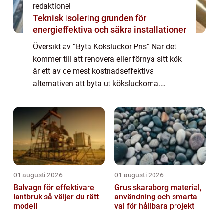
redaktionel
Teknisk isolering grunden för
energieffektiva och säkra installationer
Översikt av ”Byta Köksluckor Pris” När det
kommer till att renovera eller förnya sitt kök
är ett av de mest kostnadseffektiva
alternativen att byta ut köksluckorna.
Genom att göra detta kan man fräscha upp
utseendet på köket utan att behö...
01 augusti 2026
01 augusti 2026
Balvagn för effektivare
Grus skaraborg material,
lantbruk så väljer du rätt
användning och smarta
modell
val för hållbara projekt