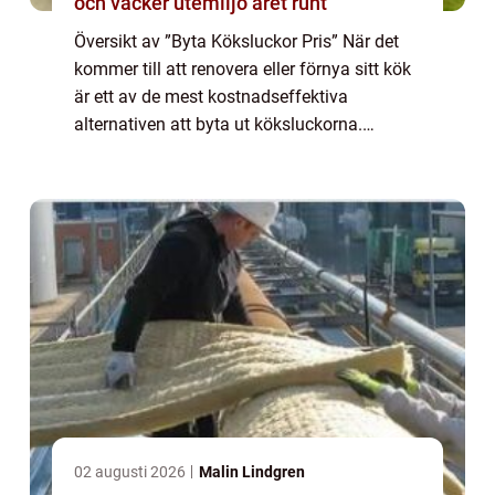
och vacker utemiljö året runt
Översikt av ”Byta Köksluckor Pris” När det
kommer till att renovera eller förnya sitt kök
är ett av de mest kostnadseffektiva
alternativen att byta ut köksluckorna.
Genom att göra detta kan man fräscha upp
utseendet på köket utan att behö...
02 augusti 2026
Malin Lindgren