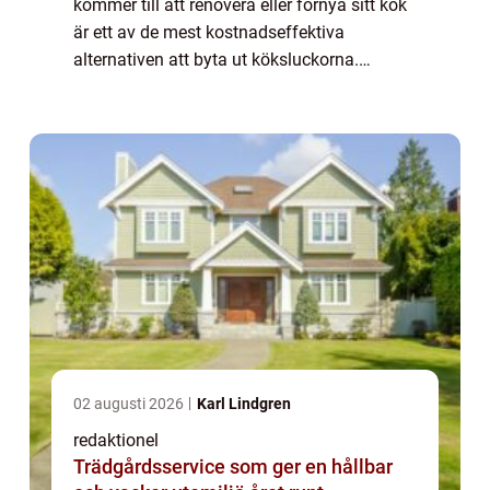
kommer till att renovera eller förnya sitt kök
är ett av de mest kostnadseffektiva
alternativen att byta ut köksluckorna.
Genom att göra detta kan man fräscha upp
utseendet på köket utan att behö...
02 augusti 2026
Karl Lindgren
redaktionel
Trädgårdsservice som ger en hållbar