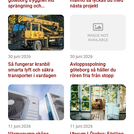
göteborg trygghet vid
malmö så lyckas du med
sprängning och
nästa projekt
markarbeten
30 juni 2026
30 juni 2026
Så fungerar kranbil
Avloppsspolning
smarta lyft och säkra
göteborg så håller du
transporter i vardagen
rören fria från stopp
11 juni 2026
11 juni 2026
Värmepump skåne
Uterum I Örebro: Förläng