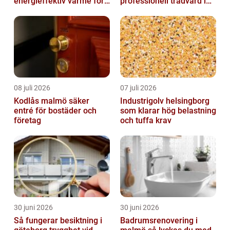
energieffektiv värme för
professionell trädvård i
hus och fritid
kustnära miljö
08 juli 2026
07 juli 2026
Kodlås malmö säker
Industrigolv helsingborg
entré för bostäder och
som klarar hög belastning
företag
och tuffa krav
30 juni 2026
30 juni 2026
Så fungerar besiktning i
Badrumsrenovering i