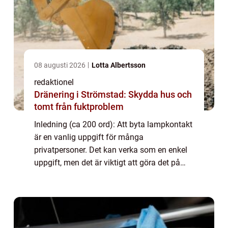
08 augusti 2026
Lotta Albertsson
redaktionel
Dränering i Strömstad: Skydda hus och
tomt från fuktproblem
Inledning (ca 200 ord): Att byta lampkontakt
är en vanlig uppgift för många
privatpersoner. Det kan verka som en enkel
uppgift, men det är viktigt att göra det på
rätt sätt för att undvika skador på lampor
eller elektriska system. I denna artikel kom...