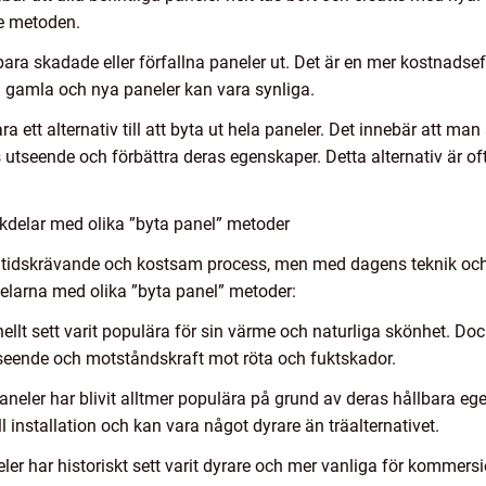
e metoden.
ts bara skadade eller förfallna paneler ut. Det är en mer kostnads
an gamla och nya paneler kan vara synliga.
 ett alternativ till att byta ut hela paneler. Det innebär att ma
as utseende och förbättra deras egenskaper. Detta alternativ är
kdelar med olika ”byta panel” metoder
 en tidskrävande och kostsam process, men med dagens teknik och 
delarna med olika ”byta panel” metoder:
onellt sett varit populära för sin värme och naturliga skönhet. Do
utseende och motståndskraft mot röta och fuktskador.
aneler har blivit alltmer populära på grund av deras hållbara 
 installation och kan vara något dyrare än träalternativet.
r har historiskt sett varit dyrare och mer vanliga för kommersie