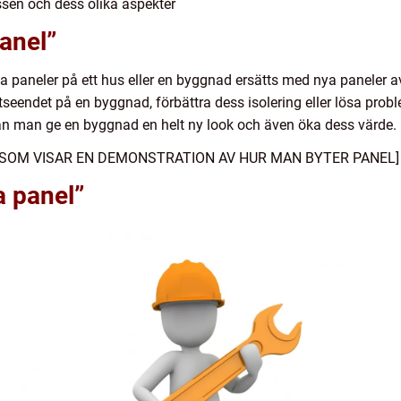
ssen och dess olika aspekter
panel”
ga paneler på ett hus eller en byggnad ersätts med nya paneler av
utseendet på en byggnad, förbättra dess isolering eller lösa prob
kan man ge en byggnad en helt ny look och även öka dess värde.
S SOM VISAR EN DEMONSTRATION AV HUR MAN BYTER PANEL]
a panel”