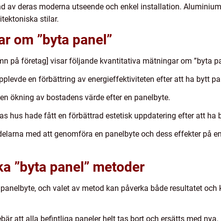
d av deras moderna utseende och enkel installation. Aluminiu
itektoniska stilar.
ar om ”byta panel”
mn på företag] visar följande kvantitativa mätningar om ”byta pa
levde en förbättring av energieffektiviteten efter att ha bytt pa
 en ökning av bostadens värde efter en panelbyte.
s hus hade fått en förbättrad estetisk uppdatering efter att ha b
rdelarna med att genomföra en panelbyte och dess effekter på ene
ika ”byta panel” metoder
 panelbyte, och valet av metod kan påverka både resultatet och 
r att alla befintliga paneler helt tas bort och ersätts med nya. 