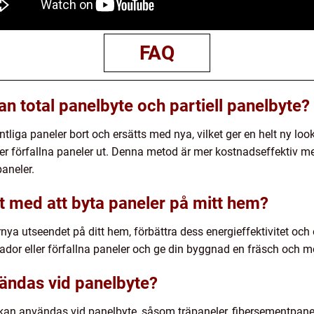
FAQ
an total panelbyte och partiell panelbyte?
intliga paneler bort och ersätts med nya, vilket ger en helt ny lo
r förfallna paneler ut. Denna metod är mer kostnadseffektiv men 
aneler.
et med att byta paneler på mitt hem?
nya utseendet på ditt hem, förbättra dess energieffektivitet och
kador eller förfallna paneler och ge din byggnad en fräsch och m
vändas vid panelbyte?
m kan användas vid panelbyte, såsom träpaneler, fibersementpan