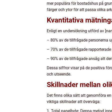
mer populära för bostadshus på grun
färger och ytor för att passa olika ark
Kvantitativa mätning
Enligt en undersökning utförd av [na
– 80% av de tillfrågade personerna upp
– 70% av de tillfrågade rapporterade
– 90% av de tillfrågade ansåg att dera
Dessa siffror visar på de positiva fö
och utseende.
Skillnader mellan ol
Det finns olika sätt att genomföra en
viktiga skillnader att överväga:
1. Total panelbyte: Denna metod innebä