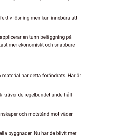
effektiv lösning men kan innebära att
n applicerar en tunn beläggning på
 oftast mer ekonomiskt och snabbare
material har detta förändrats. Här är
ck kräver de regelbundet underhåll
egenskaper och motstånd mot väder
lla byggnader. Nu har de blivit mer