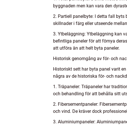
byggnaden men kan vara den dyrast
2. Partiell panelbyte: I detta fall by
skillnader i färg eller utseende mell
3. Ytbeläggning: Ytbeläggning kan vara
befintliga paneler för att förnya der
att utföra än att helt byta paneler.
Historisk genomgång av för- och nac
Historiskt sett har byta panel varit
några av de historiska för- och nack
1. Träpaneler: Träpaneler har traditi
och behandling för att behålla sitt 
2. Fibersementpaneler: Fibersementp
och vind. De kräver dock professionell
3. Aluminiumpaneler: Aluminiumpanele