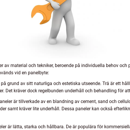
r av material och tekniker, beroende på individuella behov och p
nvänds vid en panelbyte:
 på grund av sitt naturliga och estetiska utseende. Trä är ett hål
rger. Det kräver dock regelbunden underhåll och behandling för at
neler är tillverkade av en blandning av cement, sand och cellulo
r samt kräver lite underhåll. Dessa paneler kan också efterlikn
r är lätta, starka och hållbara. De är populära för kommersiella