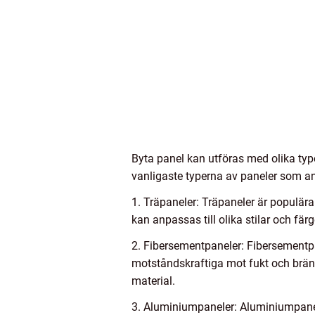
Byta panel kan utföras med olika type
vanligaste typerna av paneler som a
1. Träpaneler: Träpaneler är populära
kan anpassas till olika stilar och fä
2. Fibersementpaneler: Fibersementpa
motståndskraftiga mot fukt och brände
material.
3. Aluminiumpaneler: Aluminiumpanele