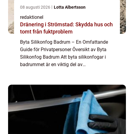
08 augusti 2026
Lotta Albertsson
redaktionel
Dränering i Strömstad: Skydda hus och
tomt från fuktproblem
Byta Silikonfog Badrum – En Omfattande
Guide för Privatpersoner Översikt av Byta
Silikonfog Badrum Att byta silikonfogar i
badrummet är en viktig del av
underhållsprocessen för att säkerställa ett
fräscht och fungerande badrum.
Silikonfogar är ...