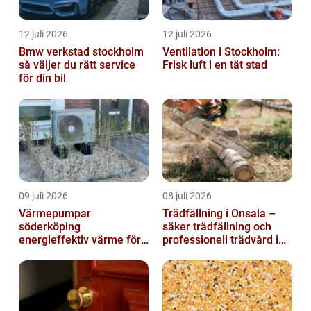
12 juli 2026
12 juli 2026
Bmw verkstad stockholm
Ventilation i Stockholm:
så väljer du rätt service
Frisk luft i en tät stad
för din bil
09 juli 2026
08 juli 2026
Värmepumpar
Trädfällning i Onsala –
söderköping
säker trädfällning och
energieffektiv värme för
professionell trädvård i
hus och fritid
kustnära miljö