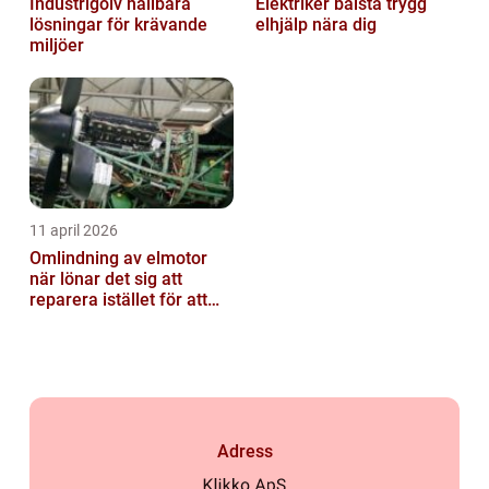
Industrigolv hållbara
Elektriker bålsta trygg
lösningar för krävande
elhjälp nära dig
miljöer
11 april 2026
Omlindning av elmotor
när lönar det sig att
reparera istället för att
byta?
Adress