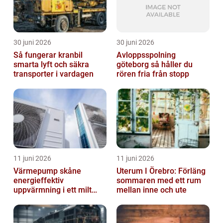
30 juni 2026
30 juni 2026
Så fungerar kranbil
Avloppsspolning
smarta lyft och säkra
göteborg så håller du
transporter i vardagen
rören fria från stopp
11 juni 2026
11 juni 2026
Värmepump skåne
Uterum I Örebro: Förläng
energieffektiv
sommaren med ett rum
uppvärmning i ett milt
mellan inne och ute
klimat