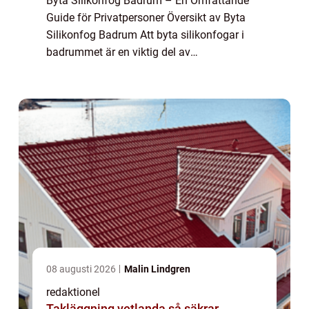
Byta Silikonfog Badrum – En Omfattande
Guide för Privatpersoner Översikt av Byta
Silikonfog Badrum Att byta silikonfogar i
badrummet är en viktig del av
underhållsprocessen för att säkerställa ett
fräscht och fungerande badrum.
Silikonfogar är ...
08 augusti 2026
Malin Lindgren
redaktionel
Takläggning vetlanda så säkrar