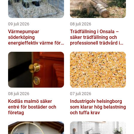
09 juli 2026
08 juli 2026
Värmepumpar
Trädfällning i Onsala –
söderköping
säker trädfällning och
energieffektiv värme för
professionell trädvård i
hus och fritid
kustnära miljö
08 juli 2026
07 juli 2026
Kodlås malmö säker
Industrigolv helsingborg
entré för bostäder och
som klarar hög belastning
företag
och tuffa krav