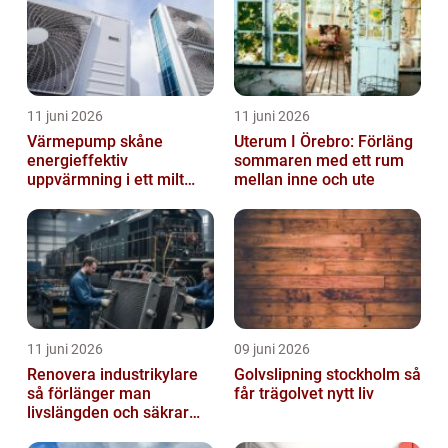
11 juni 2026
11 juni 2026
Värmepump skåne
Uterum I Örebro: Förläng
energieffektiv
sommaren med ett rum
uppvärmning i ett milt
mellan inne och ute
klimat
11 juni 2026
09 juni 2026
Renovera industrikylare
Golvslipning stockholm så
så förlänger man
får trägolvet nytt liv
livslängden och säkrar
driften