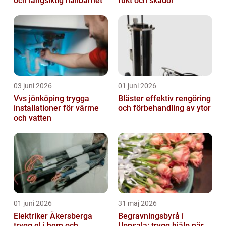
och långsiktig hållbarhet
fukt och skador
03 juni 2026
01 juni 2026
Vvs jönköping trygga
Bläster effektiv rengöring
installationer för värme
och förbehandling av ytor
och vatten
01 juni 2026
31 maj 2026
Elektriker Åkersberga
Begravningsbyrå i
trygg el i hem och
Uppsala: trygg hjälp när