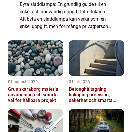
Byta sladdlampa: En grundlig guide till en
enkel och nödvändig uppgift Introduktion:
Att byta en sladdlampa kan verka som en
enkel uppgift, men för många privatpersoner
kan det vara lite överväldigande. Det finns
olika typer av sladdlampor och det är...
01 augusti 2026
31 juli 2026
Grus skaraborg material,
Betonghåltagning
användning och smarta
linköping precision,
val för hållbara projekt
säkerhet och smarta
lösningar i betong