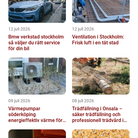
12 juli 2026
12 juli 2026
Bmw verkstad stockholm
Ventilation i Stockholm:
så väljer du rätt service
Frisk luft i en tät stad
för din bil
09 juli 2026
08 juli 2026
Värmepumpar
Trädfällning i Onsala –
söderköping
säker trädfällning och
energieffektiv värme för
professionell trädvård i
hus och fritid
kustnära miljö