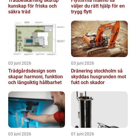
Trädbeskärning skurup
Flyttfirma malmö så
kunskap för friska och
väljer du rätt hjälp för en
säkra träd
trygg flytt
03 juni 2026
03 juni 2026
Trädgårdsdesign som
Dränering stockholm så
skapar harmoni, funktion
skyddas husgrunden mot
och långsiktig hållbarhet
fukt och skador
03 juni 2026
01 juni 2026