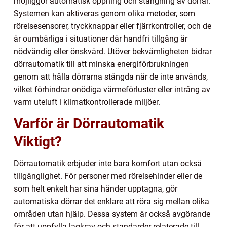
möjliggör automatisk öppning och stängning av dörrar.
Systemen kan aktiveras genom olika metoder, som
rörelsesensorer, tryckknappar eller fjärrkontroller, och de
är oumbärliga i situationer där handfri tillgång är
nödvändig eller önskvärd. Utöver bekvämligheten bidrar
dörrautomatik till att minska energiförbrukningen
genom att hålla dörrarna stängda när de inte används,
vilket förhindrar onödiga värmeförluster eller intrång av
varm uteluft i klimatkontrollerade miljöer.
Varför är Dörrautomatik
Viktigt?
Dörrautomatik erbjuder inte bara komfort utan också
tillgänglighet. För personer med rörelsehinder eller de
som helt enkelt har sina händer upptagna, gör
automatiska dörrar det enklare att röra sig mellan olika
områden utan hjälp. Dessa system är också avgörande
för att uppfylla lagkrav och standarder relaterade till