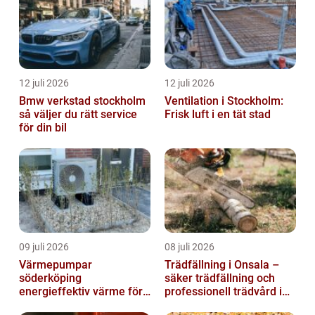
12 juli 2026
12 juli 2026
Bmw verkstad stockholm
Ventilation i Stockholm:
så väljer du rätt service
Frisk luft i en tät stad
för din bil
09 juli 2026
08 juli 2026
Värmepumpar
Trädfällning i Onsala –
söderköping
säker trädfällning och
energieffektiv värme för
professionell trädvård i
hus och fritid
kustnära miljö