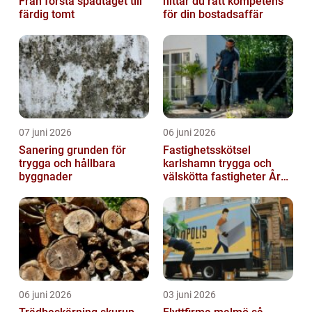
Från första spadtaget till
hittar du rätt kompetens
färdig tomt
för din bostadsaffär
07 juni 2026
06 juni 2026
Sanering grunden för
Fastighetsskötsel
trygga och hållbara
karlshamn trygga och
byggnader
välskötta fastigheter Året
runt
06 juni 2026
03 juni 2026