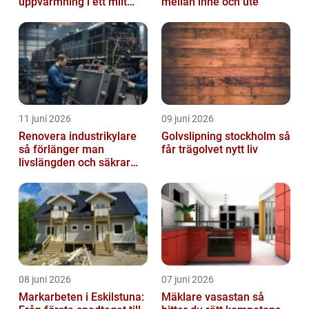
uppvärmning i ett milt
mellan inne och ute
klimat
11 juni 2026
09 juni 2026
Renovera industrikylare
Golvslipning stockholm så
så förlänger man
får trägolvet nytt liv
livslängden och säkrar
driften
08 juni 2026
07 juni 2026
Markarbeten i Eskilstuna:
Mäklare vasastan så