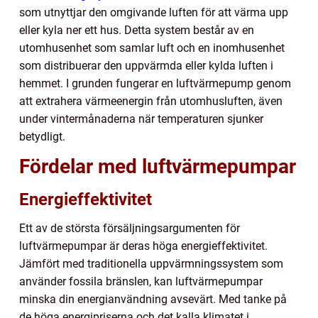
som utnyttjar den omgivande luften för att värma upp
eller kyla ner ett hus. Detta system består av en
utomhusenhet som samlar luft och en inomhusenhet
som distribuerar den uppvärmda eller kylda luften i
hemmet. I grunden fungerar en luftvärmepump genom
att extrahera värmeenergin från utomhusluften, även
under vintermånaderna när temperaturen sjunker
betydligt.
Fördelar med luftvärmepumpar
Energieffektivitet
Ett av de största försäljningsargumenten för
luftvärmepumpar är deras höga energieffektivitet.
Jämfört med traditionella uppvärmningssystem som
använder fossila bränslen, kan luftvärmepumpar
minska din energianvändning avsevärt. Med tanke på
de höga energipriserna och det kalla klimatet i