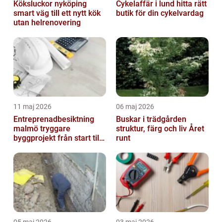
Köksluckor nyköping
Cykelaffär i lund hitta rätt
smart väg till ett nytt kök
butik för din cykelvardag
utan helrenovering
11 maj 2026
06 maj 2026
Entreprenadbesiktning
Buskar i trädgården
malmö tryggare
struktur, färg och liv Året
byggprojekt från start till
runt
mål
05 maj 2026
03 maj 2026