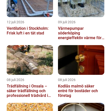
12 juli 2026
09 juli 2026
Ventilation i Stockholm:
Värmepumpar
Frisk luft i en tät stad
söderköping
energieffektiv värme för
hus och fritid
08 juli 2026
08 juli 2026
Trädfällning i Onsala –
Kodlås malmö säker
säker trädfällning och
entré för bostäder och
professionell trädvård i
företag
kustnära miljö