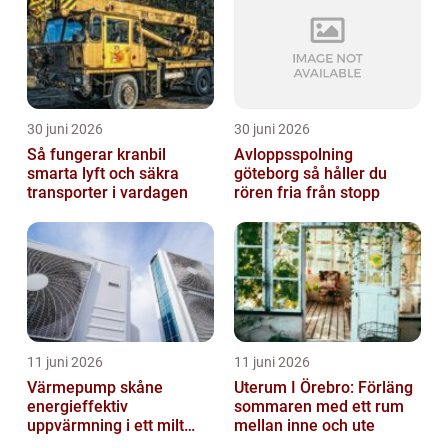
30 juni 2026
30 juni 2026
Så fungerar kranbil
Avloppsspolning
smarta lyft och säkra
göteborg så håller du
transporter i vardagen
rören fria från stopp
11 juni 2026
11 juni 2026
Värmepump skåne
Uterum I Örebro: Förläng
energieffektiv
sommaren med ett rum
uppvärmning i ett milt
mellan inne och ute
klimat