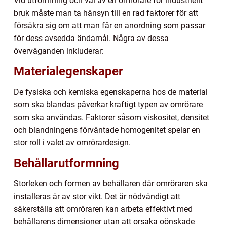
Vid utformning och val av en omrörare för industriellt
bruk måste man ta hänsyn till en rad faktorer för att
försäkra sig om att man får en anordning som passar
för dess avsedda ändamål. Några av dessa
överväganden inkluderar:
Materialegenskaper
De fysiska och kemiska egenskaperna hos de material
som ska blandas påverkar kraftigt typen av omrörare
som ska användas. Faktorer såsom viskositet, densitet
och blandningens förväntade homogenitet spelar en
stor roll i valet av omrörardesign.
Behållarutformning
Storleken och formen av behållaren där omröraren ska
installeras är av stor vikt. Det är nödvändigt att
säkerställa att omröraren kan arbeta effektivt med
behållarens dimensioner utan att orsaka oönskade