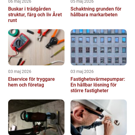
06 maj 2026
05 maj 2026
Buskar i trädgården
Schaktning grunden för
struktur, färg och liv Året
hållbara markarbeten
runt
03 maj 2026
03 maj 2026
Elservice för tryggare
Fastighetsvärmepumpar:
hem och företag
En hållbar lösning för
större fastigheter