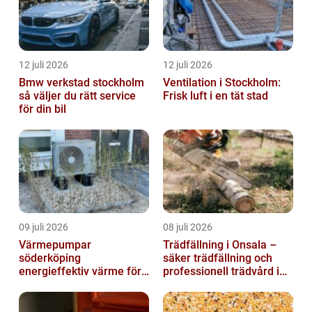
12 juli 2026
12 juli 2026
Bmw verkstad stockholm
Ventilation i Stockholm:
så väljer du rätt service
Frisk luft i en tät stad
för din bil
09 juli 2026
08 juli 2026
Värmepumpar
Trädfällning i Onsala –
söderköping
säker trädfällning och
energieffektiv värme för
professionell trädvård i
hus och fritid
kustnära miljö