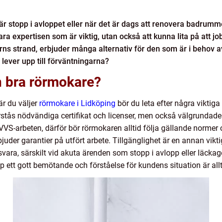
 är stopp i avloppet eller när det är dags att renovera badrum
ra expertisen som är viktig, utan också att kunna lita på att job
rns strand, erbjuder många alternativ för den som är i behov a
lever upp till förväntningarna?
 bra rörmokare?
är du väljer
rörmokare i Lidköping
bör du leta efter några viktig
stås nödvändiga certifikat och licenser, men också välgrundade r
 VVS-arbeten, därför bör rörmokaren alltid följa gällande normer 
juder garantier på utfört arbete. Tillgänglighet är en annan vikt
 svara, särskilt vid akuta ärenden som stopp i avlopp eller läck
 ett gott bemötande och förståelse för kundens situation är allti