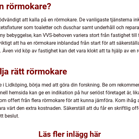
en rörmokare?
nödvändigt att kalla på en rörmokare. De vanligaste tjänsterna in
itetsfixturer som toaletter och duschar samt underhåll och repar
bebyggelse, kan VVS-behoven variera stort från fastighet till 
iktigt att ha en rörmokare inblandad från start för att säkerställa
. Även vid köp av fastighet kan det vara klokt att ta hjälp av en 
lja rätt rörmokare
re i Lidköping, börja med att göra din forskning. Be om rekomme
nell hemsida kan ge en indikation på hur seriöst företaget är, lik
e om offert från flera rörmokare för att kunna jämföra. Kom ihåg at
ra värt den extra kostnaden. Säkerställ att du får en skriftlig off
tt beslut.
Läs fler inlägg här