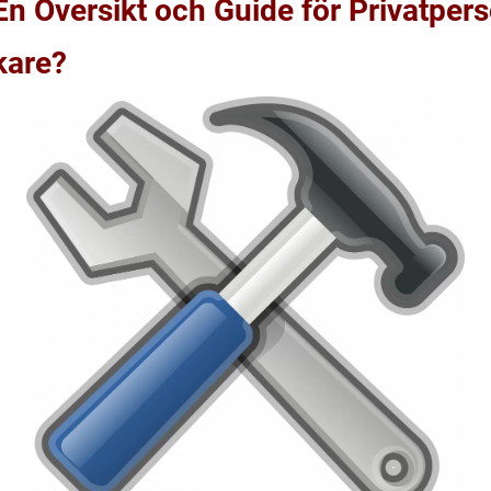
En Översikt och Guide för Privatper
kare?