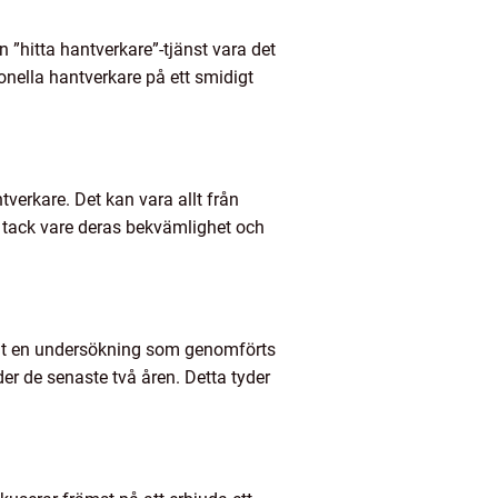
n ”hitta hantverkare”-tjänst vara det
onella hantverkare på ett smidigt
ntverkare. Det kan vara allt från
rt tack vare deras bekvämlighet och
nligt en undersökning som genomförts
er de senaste två åren. Detta tyder