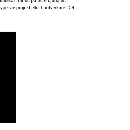
fokuserar främst på att erbjuda ett
per av projekt eller hantverkare. Det