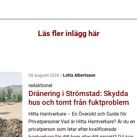
Läs fler inlägg här
08 augusti 2026
Lotta Albertsson
redaktionel
Dränering i Strömstad: Skydda
hus och tomt från fuktproblem
Hitta Hantverkare – En Översikt och Guide för
Privatpersoner Vad är Hitta Hantverkare? Är du en
privatperson som letar efter kvalificerade
hantverkare för ditt hem eller ditt projekt? Då kan