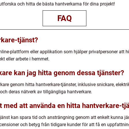
 utforska och hitta de bästa hantverkarna för dina projekt!
FAQ
rkare-tjänst?
nline-plattform eller applikation som hjälper privatpersoner att hi
ekt eller arbete i hemmet.
kare kan jag hitta genom dessa tjänster?
kare genom hitta hantverkare-tjänster, inklusive snickare, elektri
och deras nätverk av tillgängliga hantverkare.
et med att använda en hitta hantverkare-tj
tjänst kan spara tid och ansträngning genom att enkelt kunna jä
censioner och betyg från tidigare kunder för att få en uppfattni