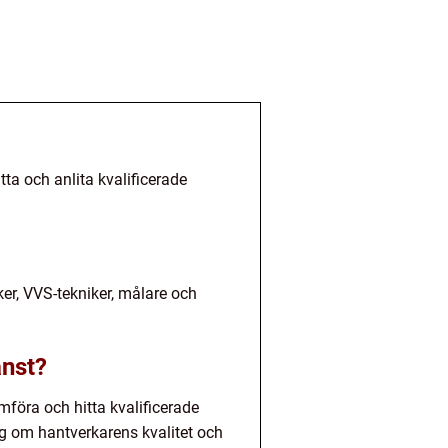
tta och anlita kvalificerade
ker, VVS-tekniker, målare och
änst?
mföra och hitta kvalificerade
ng om hantverkarens kvalitet och