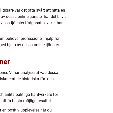
digare var det ofta svårt att hitta en
v dessa online-tjänster har det blivit
issa tjänster ifrågasatts, vilket har
om behöver professionell hjälp för
med hjälp av dessa online-tjänster.
oner
rsoner. Vi har analyserat vad dessa
iskuterat de historiska för- och
h anlita pålitliga hantverkare för
att få bästa möjliga resultat.
år en positiv upplevelse när du