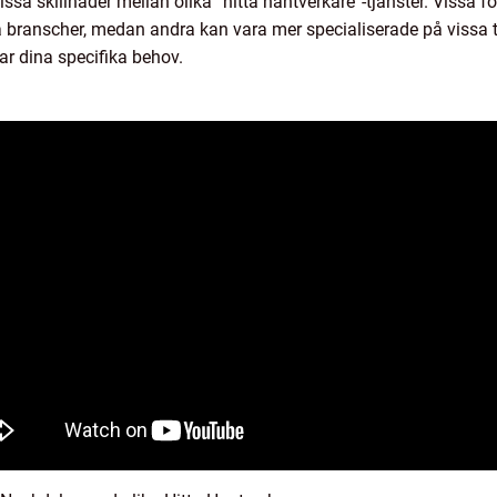
 vissa skillnader mellan olika ”hitta hantverkare”-tjänster. Vissa 
 branscher, medan andra kan vara mer specialiserade på vissa ty
sar dina specifika behov.