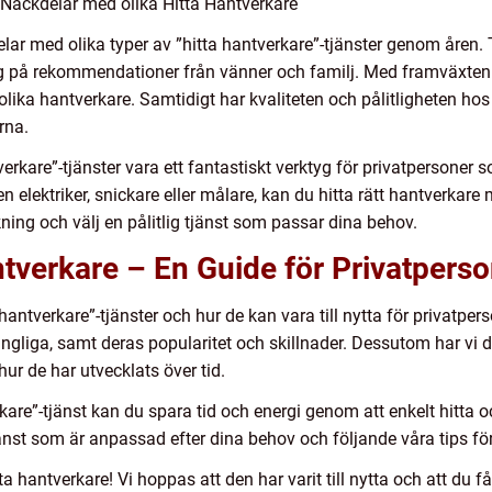
Nackdelar med olika Hitta Hantverkare
lar med olika typer av ”hitta hantverkare”-tjänster genom åren. Ti
 sig på rekommendationer från vänner och familj. Med framväxten a
lika hantverkare. Samtidigt har kvaliteten och pålitligheten hos v
rna.
kare”-tjänster vara ett fantastiskt verktyg för privatpersoner s
 elektriker, snickare eller målare, kan du hitta rätt hantverkare 
ing och välj en pålitlig tjänst som passar dina behov.
ntverkare – En Guide för Privatpers
 hantverkare”-tjänster och hur de kan vara till nytta för privatpe
lgängliga, samt deras popularitet och skillnader. Dessutom har vi d
ur de har utvecklats över tid.
re”-tjänst kan du spara tid och energi genom att enkelt hitta oc
jänst som är anpassad efter dina behov och följande våra tips för 
ta hantverkare! Vi hoppas att den har varit till nytta och att du f