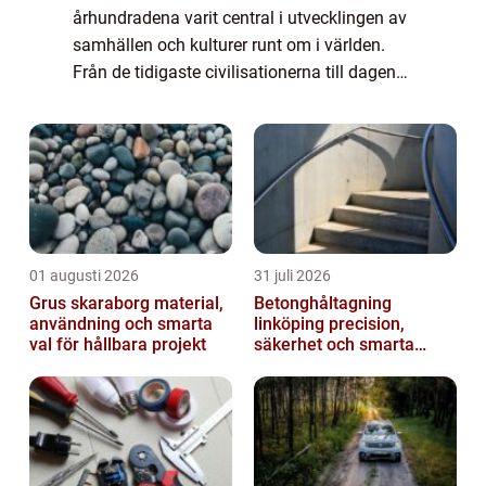
århundradena varit central i utvecklingen av
samhällen och kulturer runt om i världen.
Från de tidigaste civilisationerna till dagens
moderna samhälle har smide använts fö...
01 augusti 2026
31 juli 2026
Grus skaraborg material,
Betonghåltagning
användning och smarta
linköping precision,
val för hållbara projekt
säkerhet och smarta
lösningar i betong