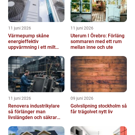
11 juni 2026
11 juni 2026
Värmepump skåne
Uterum I Örebro: Förläng
energieffektiv
sommaren med ett rum
uppvärmning i ett milt
mellan inne och ute
klimat
11 juni 2026
09 juni 2026
Renovera industrikylare
Golvslipning stockholm så
så förlänger man
får trägolvet nytt liv
livslängden och säkrar
driften