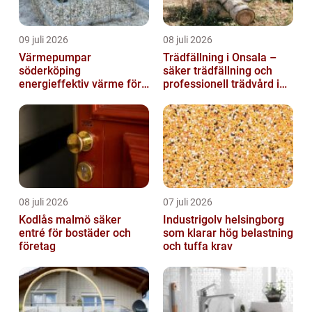
09 juli 2026
08 juli 2026
Värmepumpar
Trädfällning i Onsala –
söderköping
säker trädfällning och
energieffektiv värme för
professionell trädvård i
hus och fritid
kustnära miljö
08 juli 2026
07 juli 2026
Kodlås malmö säker
Industrigolv helsingborg
entré för bostäder och
som klarar hög belastning
företag
och tuffa krav