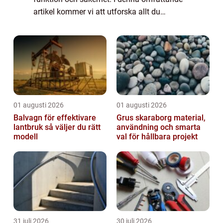
artikel kommer vi att utforska allt du
behöver veta om att installera vägguttag,
inklusive olika typer, populära alternat...
01 augusti 2026
01 augusti 2026
Balvagn för effektivare
Grus skaraborg material,
lantbruk så väljer du rätt
användning och smarta
modell
val för hållbara projekt
31 juli 2026
30 juli 2026