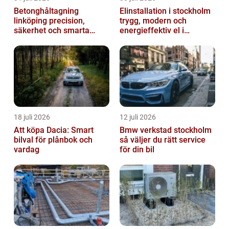
Betonghåltagning
Elinstallation i stockholm
linköping precision,
trygg, modern och
säkerhet och smarta
energieffektiv el i
lösningar i betong
vardagen
18 juli 2026
12 juli 2026
Att köpa Dacia: Smart
Bmw verkstad stockholm
bilval för plånbok och
så väljer du rätt service
vardag
för din bil