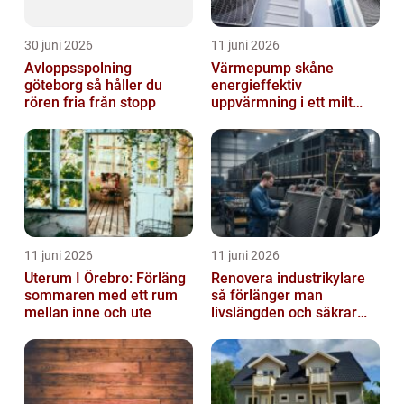
30 juni 2026
11 juni 2026
Avloppsspolning
Värmepump skåne
göteborg så håller du
energieffektiv
rören fria från stopp
uppvärmning i ett milt
klimat
11 juni 2026
11 juni 2026
Uterum I Örebro: Förläng
Renovera industrikylare
sommaren med ett rum
så förlänger man
mellan inne och ute
livslängden och säkrar
driften