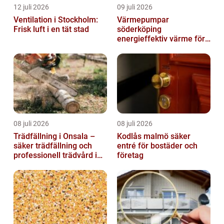
12 juli 2026
09 juli 2026
Ventilation i Stockholm:
Värmepumpar
Frisk luft i en tät stad
söderköping
energieffektiv värme för
hus och fritid
08 juli 2026
08 juli 2026
Trädfällning i Onsala –
Kodlås malmö säker
säker trädfällning och
entré för bostäder och
professionell trädvård i
företag
kustnära miljö