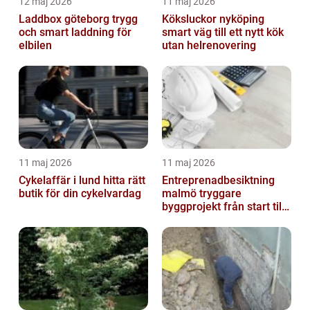
12 maj 2026
11 maj 2026
Laddbox göteborg trygg
Köksluckor nyköping
och smart laddning för
smart väg till ett nytt kök
elbilen
utan helrenovering
11 maj 2026
11 maj 2026
Cykelaffär i lund hitta rätt
Entreprenadbesiktning
butik för din cykelvardag
malmö tryggare
byggprojekt från start till
mål