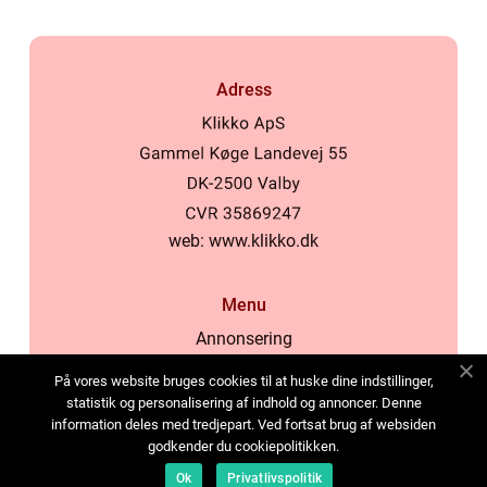
Adress
web:
www.klikko.dk
Menu
Annonsering
Om oss
På vores website bruges cookies til at huske dine indstillinger,
Cookies
statistik og personalisering af indhold og annoncer. Denne
information deles med tredjepart. Ved fortsat brug af websiden
Kontakta oss
godkender du cookiepolitikken.
Sitemap
Ok
Privatlivspolitik