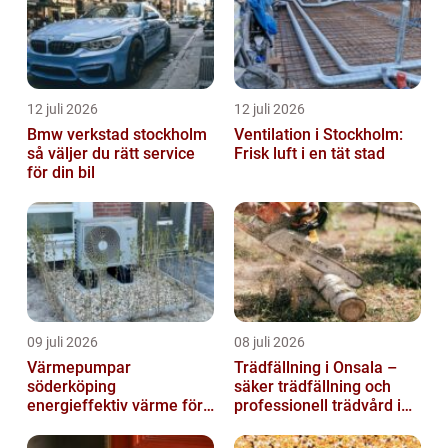
12 juli 2026
12 juli 2026
Bmw verkstad stockholm
Ventilation i Stockholm:
så väljer du rätt service
Frisk luft i en tät stad
för din bil
09 juli 2026
08 juli 2026
Värmepumpar
Trädfällning i Onsala –
söderköping
säker trädfällning och
energieffektiv värme för
professionell trädvård i
hus och fritid
kustnära miljö