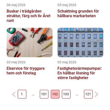
06 maj 2026
05 maj 2026
Buskar i trädgården
Schaktning grunden för
struktur, färg och liv Året
hållbara markarbeten
runt
03 maj 2026
03 maj 2026
Elservice för tryggare
Fastighetsvärmepumpar:
hem och företag
En hållbar lösning för
större fastigheter
1
…
101
102
103
…
121