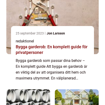
25 september 2023
Jon Larsson
redaktionel
Bygga garderob: En komplett guide för
privatpersoner
Bygga garderob som passar dina behov –
En komplett guide Att bygga en garderob är
en viktig del av att organisera ditt hem och
maximera utrymmet. En välplanerad
garderob kan göra underverk för att hålla
dina kläder, skor och tillbehör snyggt ar...