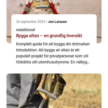
26 september 2023
Jon Larsson
redaktionel
Bygga altan – en grundlig översikt
Komplett guide för att bygga din drömaltan
Introduktion: Att bygga en altan är ett
populärt projekt för privatpersoner som vill
förbättra sitt utomhusutrymme. En välbyggd
altan kan bli en förlängning av ditt hem och
skapa en härlig plats att njuta av...