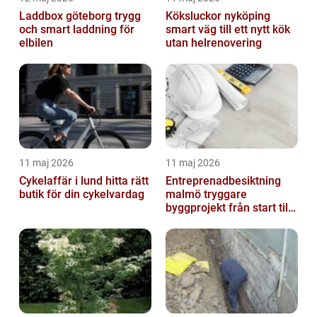
Laddbox göteborg trygg
Köksluckor nyköping
och smart laddning för
smart väg till ett nytt kök
elbilen
utan helrenovering
11 maj 2026
11 maj 2026
Cykelaffär i lund hitta rätt
Entreprenadbesiktning
butik för din cykelvardag
malmö tryggare
byggprojekt från start till
mål