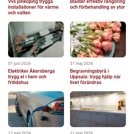
Vvs jönköping trygga
Bläster effektiv rengöring
installationer för värme
och förbehandling av ytor
och vatten
01 juni 2026
31 maj 2026
Elektriker Åkersberga
Begravningsbyrå i
trygg el i hem och
Uppsala: trygg hjälp när
fritidshus
livet förändras
12 maj 2026
11 maj 2026