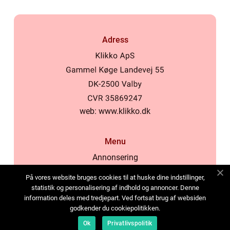
Adress
web:
www.klikko.dk
Menu
Annonsering
Om oss
På vores website bruges cookies til at huske dine indstillinger,
Cookies
statistik og personalisering af indhold og annoncer. Denne
information deles med tredjepart. Ved fortsat brug af websiden
Kontakta oss
godkender du cookiepolitikken.
Sitemap
Ok
Privatlivspolitik