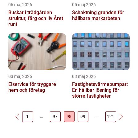
06 maj 2026
05 maj 2026
Buskar i trädgården
Schaktning grunden för
struktur, färg och liv Året
hållbara markarbeten
runt
03 maj 2026
03 maj 2026
Elservice för tryggare
Fastighetsvärmepumpar:
hem och företag
En hållbar lösning för
större fastigheter
1
…
97
98
99
…
121