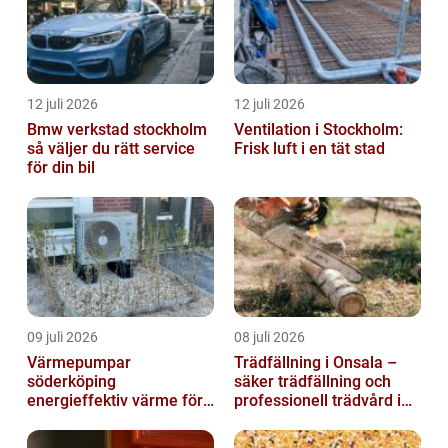
12 juli 2026
12 juli 2026
Bmw verkstad stockholm
Ventilation i Stockholm:
så väljer du rätt service
Frisk luft i en tät stad
för din bil
09 juli 2026
08 juli 2026
Värmepumpar
Trädfällning i Onsala –
söderköping
säker trädfällning och
energieffektiv värme för
professionell trädvård i
hus och fritid
kustnära miljö