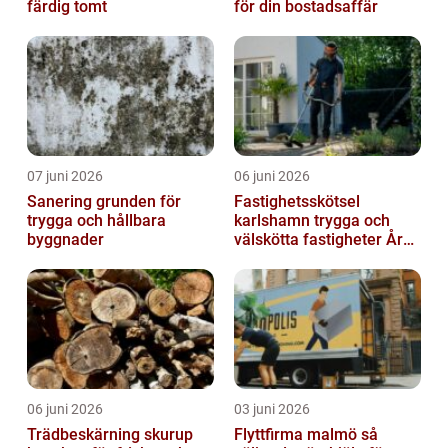
färdig tomt
för din bostadsaffär
07 juni 2026
06 juni 2026
Sanering grunden för
Fastighetsskötsel
trygga och hållbara
karlshamn trygga och
byggnader
välskötta fastigheter Året
runt
06 juni 2026
03 juni 2026
Trädbeskärning skurup
Flyttfirma malmö så