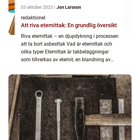
03 oktober 2023
Jon Larsson
redaktionel
Att riva eternittak: En grundlig översikt
Riva eternittak – en djupdykning i processen
att ta bort asbesttak Vad är eternittak och
olika typer Eternittak är takbeläggningar
som tillverkas av eternit, en blandning av
cement och asbestfibrer. Denna typ av tak
var populär under stora dela...