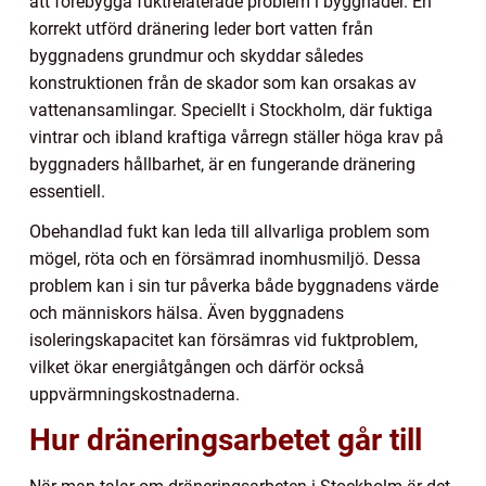
att förebygga fuktrelaterade problem i byggnader. En
korrekt utförd dränering leder bort vatten från
byggnadens grundmur och skyddar således
konstruktionen från de skador som kan orsakas av
vattenansamlingar. Speciellt i Stockholm, där fuktiga
vintrar och ibland kraftiga vårregn ställer höga krav på
byggnaders hållbarhet, är en fungerande dränering
essentiell.
Obehandlad fukt kan leda till allvarliga problem som
mögel, röta och en försämrad inomhusmiljö. Dessa
problem kan i sin tur påverka både byggnadens värde
och människors hälsa. Även byggnadens
isoleringskapacitet kan försämras vid fuktproblem,
vilket ökar energiåtgången och därför också
uppvärmningskostnaderna.
Hur dräneringsarbetet går till