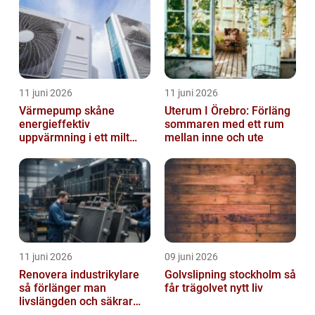
11 juni 2026
11 juni 2026
Värmepump skåne
Uterum I Örebro: Förläng
energieffektiv
sommaren med ett rum
uppvärmning i ett milt
mellan inne och ute
klimat
11 juni 2026
09 juni 2026
Renovera industrikylare
Golvslipning stockholm så
så förlänger man
får trägolvet nytt liv
livslängden och säkrar
driften