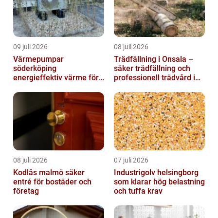
09 juli 2026
08 juli 2026
Värmepumpar
Trädfällning i Onsala –
söderköping
säker trädfällning och
energieffektiv värme för
professionell trädvård i
hus och fritid
kustnära miljö
08 juli 2026
07 juli 2026
Kodlås malmö säker
Industrigolv helsingborg
entré för bostäder och
som klarar hög belastning
företag
och tuffa krav