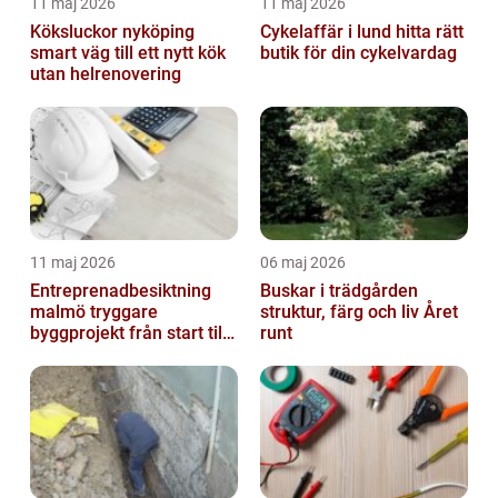
11 maj 2026
11 maj 2026
Köksluckor nyköping
Cykelaffär i lund hitta rätt
smart väg till ett nytt kök
butik för din cykelvardag
utan helrenovering
11 maj 2026
06 maj 2026
Entreprenadbesiktning
Buskar i trädgården
malmö tryggare
struktur, färg och liv Året
byggprojekt från start till
runt
mål