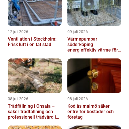
12 juli 2026
09 juli 2026
Ventilation i Stockholm:
Värmepumpar
Frisk luft i en tät stad
söderköping
energieffektiv värme för
hus och fritid
08 juli 2026
08 juli 2026
Trädfällning i Onsala –
Kodlås malmö säker
säker trädfällning och
entré för bostäder och
professionell trädvård i
företag
kustnära miljö