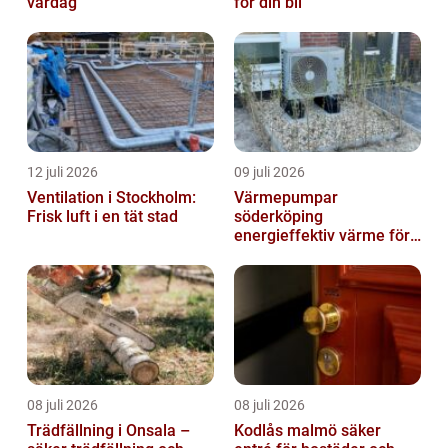
vardag
för din bil
12 juli 2026
09 juli 2026
Ventilation i Stockholm:
Värmepumpar
Frisk luft i en tät stad
söderköping
energieffektiv värme för
hus och fritid
08 juli 2026
08 juli 2026
Trädfällning i Onsala –
Kodlås malmö säker