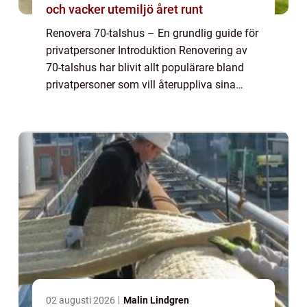
och vacker utemiljö året runt
Renovera 70-talshus – En grundlig guide för
privatpersoner Introduktion Renovering av
70-talshus har blivit allt populärare bland
privatpersoner som vill återuppliva sina
äldre hem och ge dem en modern touch. I
den här artikeln kommer vi att ge...
02 augusti 2026
Malin Lindgren