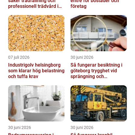
säker trädfällning och
entré för bostäder och
professionell trädvård i
företag
kustnära miljö
07 juli 2026
30 juni 2026
Industrigolv helsingborg
Så fungerar besiktning i
som klarar hög belastning
göteborg trygghet vid
och tuffa krav
sprängning och
markarbeten
30 juni 2026
30 juni 2026