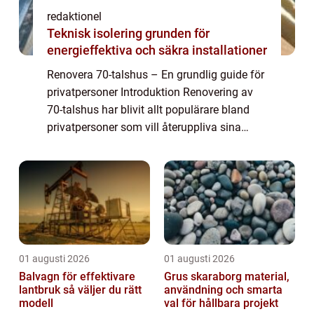
redaktionel
Teknisk isolering grunden för
energieffektiva och säkra installationer
Renovera 70-talshus – En grundlig guide för
privatpersoner Introduktion Renovering av
70-talshus har blivit allt populärare bland
privatpersoner som vill återuppliva sina
äldre hem och ge dem en modern touch. I
den här artikeln kommer vi att ge...
01 augusti 2026
01 augusti 2026
Balvagn för effektivare
Grus skaraborg material,
lantbruk så väljer du rätt
användning och smarta
modell
val för hållbara projekt