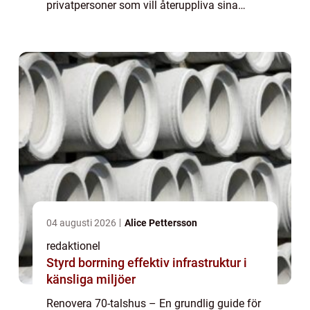
privatpersoner som vill återuppliva sina
äldre hem och ge dem en modern touch. I
den här artikeln kommer vi att ge...
04 augusti 2026
Alice Pettersson
redaktionel
Styrd borrning effektiv infrastruktur i
känsliga miljöer
Renovera 70-talshus – En grundlig guide för