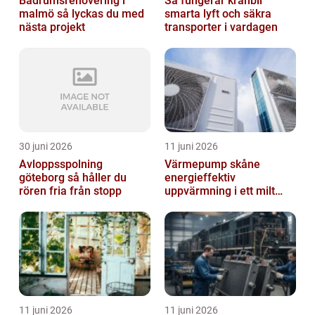
Badrumsrenovering i
Så fungerar kranbil
malmö så lyckas du med
smarta lyft och säkra
nästa projekt
transporter i vardagen
30 juni 2026
11 juni 2026
Avloppsspolning
Värmepump skåne
göteborg så håller du
energieffektiv
rören fria från stopp
uppvärmning i ett milt
klimat
11 juni 2026
11 juni 2026