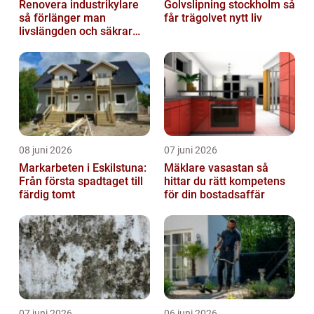
Renovera industrikylare
Golvslipning stockholm så
så förlänger man
får trägolvet nytt liv
livslängden och säkrar
driften
08 juni 2026
07 juni 2026
Markarbeten i Eskilstuna:
Mäklare vasastan så
Från första spadtaget till
hittar du rätt kompetens
färdig tomt
för din bostadsaffär
07 juni 2026
06 juni 2026