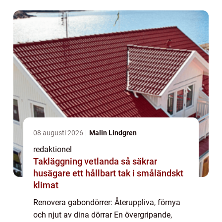
återställa deras u...
08 augusti 2026
Malin Lindgren
redaktionel
Takläggning vetlanda så säkrar
husägare ett hållbart tak i småländskt
klimat
Renovera gabondörrer: Återuppliva, förnya
och njut av dina dörrar En övergripande,