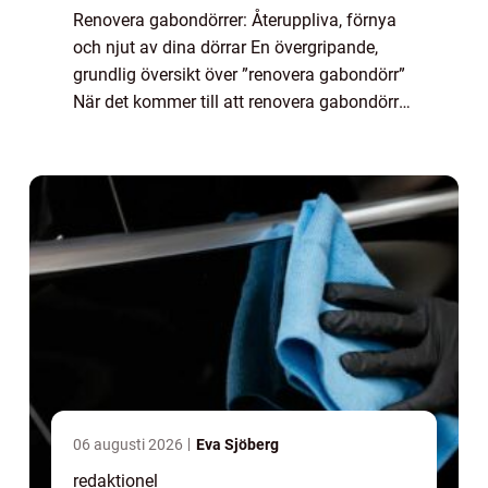
Renovera gabondörrer: Återuppliva, förnya
och njut av dina dörrar En övergripande,
grundlig översikt över ”renovera gabondörr”
När det kommer till att renovera gabondörrer
finns det ett brett utbud av alternativ för att
återställa deras u...
06 augusti 2026
Eva Sjöberg
redaktionel