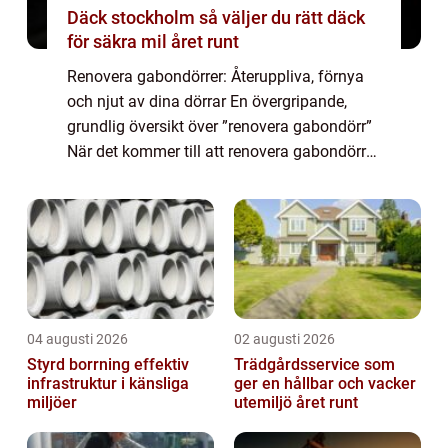
Däck stockholm så väljer du rätt däck
för säkra mil året runt
Renovera gabondörrer: Återuppliva, förnya
och njut av dina dörrar En övergripande,
grundlig översikt över ”renovera gabondörr”
När det kommer till att renovera gabondörrer
finns det ett brett utbud av alternativ för att
återställa deras u...
04 augusti 2026
02 augusti 2026
Styrd borrning effektiv
Trädgårdsservice som
infrastruktur i känsliga
ger en hållbar och vacker
miljöer
utemiljö året runt