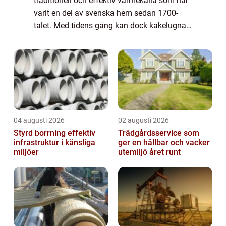
traditionell och effektiv värmekälla som har
varit en del av svenska hem sedan 1700-
talet. Med tidens gång kan dock kakelugnar
behöva renoveras för att fortsätta vara lika
funktionella och attraktiva som de en ...
04 augusti 2026
02 augusti 2026
Styrd borrning effektiv
Trädgårdsservice som
infrastruktur i känsliga
ger en hållbar och vacker
miljöer
utemiljö året runt