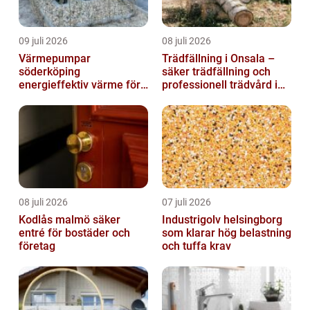
09 juli 2026
08 juli 2026
Värmepumpar
Trädfällning i Onsala –
söderköping
säker trädfällning och
energieffektiv värme för
professionell trädvård i
hus och fritid
kustnära miljö
08 juli 2026
07 juli 2026
Kodlås malmö säker
Industrigolv helsingborg
entré för bostäder och
som klarar hög belastning
företag
och tuffa krav