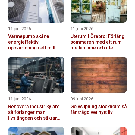
11 juni 2026
11 juni 2026
Värmepump skåne
Uterum I Örebro: Förläng
energieffektiv
sommaren med ett rum
uppvärmning i ett milt
mellan inne och ute
klimat
11 juni 2026
09 juni 2026
Renovera industrikylare
Golvslipning stockholm så
så förlänger man
får trägolvet nytt liv
livslängden och säkrar
driften