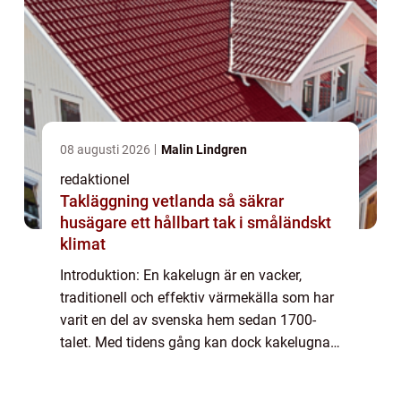
08 augusti 2026
Malin Lindgren
redaktionel
Takläggning vetlanda så säkrar
husägare ett hållbart tak i småländskt
klimat
Introduktion: En kakelugn är en vacker,
traditionell och effektiv värmekälla som har
varit en del av svenska hem sedan 1700-
talet. Med tidens gång kan dock kakelugnar
behöva renoveras för att fortsätta vara lika
funktionella och attraktiva som de en ...