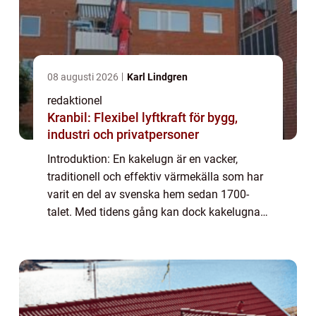
08 augusti 2026
Karl Lindgren
redaktionel
Kranbil: Flexibel lyftkraft för bygg,
industri och privatpersoner
Introduktion: En kakelugn är en vacker,
traditionell och effektiv värmekälla som har
varit en del av svenska hem sedan 1700-
talet. Med tidens gång kan dock kakelugnar
behöva renoveras för att fortsätta vara lika
funktionella och attraktiva som de en ...