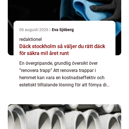
06 augusti 2026
Eva Sjöberg
redaktionel
Däck stockholm så väljer du rätt däck
för säkra mil året runt
En övergripande, grundlig översikt över
”renovera trapp” Att renovera trappar i
hemmet kan vara en kostnadseffektiv och
estetiskt tilltalande lösning för att förnya ditt
hus eller lägenhet. En nyrenoverad trapp kan
ge ett nytt liv åt ditt...