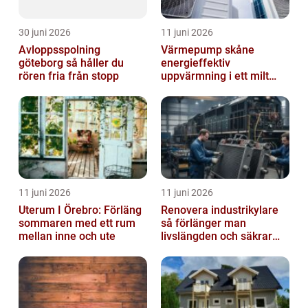
30 juni 2026
11 juni 2026
Avloppsspolning
Värmepump skåne
göteborg så håller du
energieffektiv
rören fria från stopp
uppvärmning i ett milt
klimat
11 juni 2026
11 juni 2026
Uterum I Örebro: Förläng
Renovera industrikylare
sommaren med ett rum
så förlänger man
mellan inne och ute
livslängden och säkrar
driften