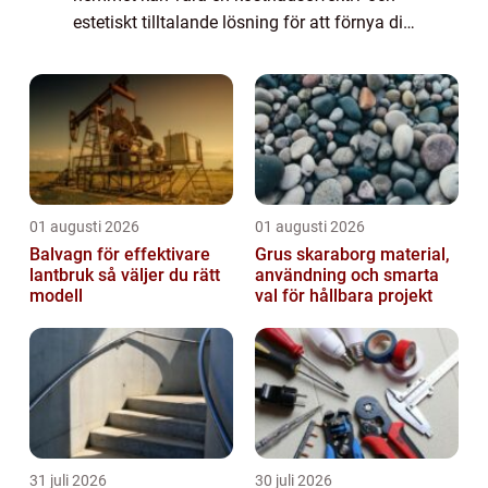
estetiskt tilltalande lösning för att förnya ditt
hus eller lägenhet. En nyrenoverad trapp kan
ge ett nytt liv åt ditt...
01 augusti 2026
01 augusti 2026
Balvagn för effektivare
Grus skaraborg material,
lantbruk så väljer du rätt
användning och smarta
modell
val för hållbara projekt
31 juli 2026
30 juli 2026