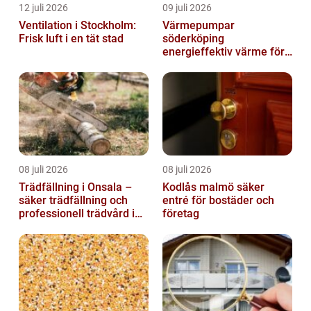
12 juli 2026
09 juli 2026
Ventilation i Stockholm:
Värmepumpar
Frisk luft i en tät stad
söderköping
energieffektiv värme för
hus och fritid
08 juli 2026
08 juli 2026
Trädfällning i Onsala –
Kodlås malmö säker
säker trädfällning och
entré för bostäder och
professionell trädvård i
företag
kustnära miljö