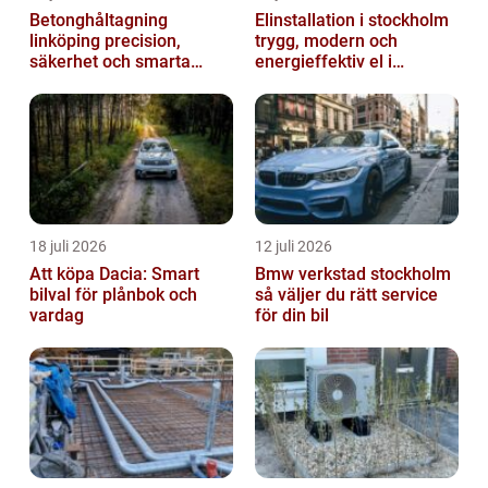
Betonghåltagning
Elinstallation i stockholm
linköping precision,
trygg, modern och
säkerhet och smarta
energieffektiv el i
lösningar i betong
vardagen
18 juli 2026
12 juli 2026
Att köpa Dacia: Smart
Bmw verkstad stockholm
bilval för plånbok och
så väljer du rätt service
vardag
för din bil