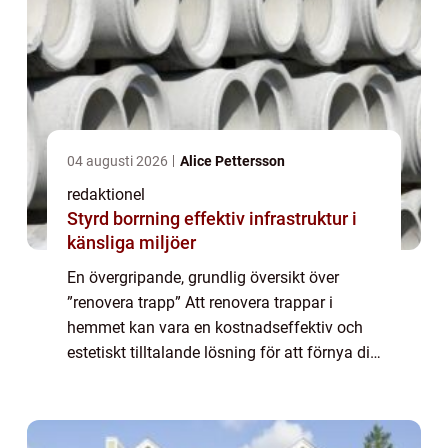
04 augusti 2026
Alice Pettersson
redaktionel
Styrd borrning effektiv infrastruktur i
känsliga miljöer
En övergripande, grundlig översikt över
”renovera trapp” Att renovera trappar i
hemmet kan vara en kostnadseffektiv och
estetiskt tilltalande lösning för att förnya ditt
hus eller lägenhet. En nyrenoverad trapp kan
ge ett nytt liv åt ditt...