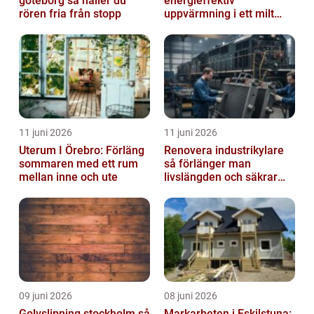
göteborg så håller du
energieffektiv
rören fria från stopp
uppvärmning i ett milt
klimat
11 juni 2026
11 juni 2026
Uterum I Örebro: Förläng
Renovera industrikylare
sommaren med ett rum
så förlänger man
mellan inne och ute
livslängden och säkrar
driften
09 juni 2026
08 juni 2026
Golvslipning stockholm så
Markarbeten i Eskilstuna: