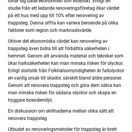
lönar sig både ekonomiskt och estetiskt. Enligt en
studie från ett ledande renoveringsföretag ökar värdet
på ett hus med upp till 10% efter renovering av
trappsteg. Denna siffra kan variera beroende på olika
faktorer som region och marknadsvärde.
Utöver det ekonomiska värdet kan renovering av
trappsteg även bidra till att förbättra säkerheten i
hemmet. Genom att använda material och tekniker som
ökar halksäkerheten kan man minska risken för olyckor.
Enligt statistik från Folkhälsomyndigheten är fallolyckor
en vanlig orsak till skador, särskilt bland äldre personer.
Genom att renovera trappsteg och göra dem säkra kan
man minska risken för sådana olyckor och skapa en
tryggare boendemiljö.
En diskussion om skillnaderna mellan olika sätt att
renovera trappsteg
Utbudet av renoveringsmetoder för trappsteg är brett