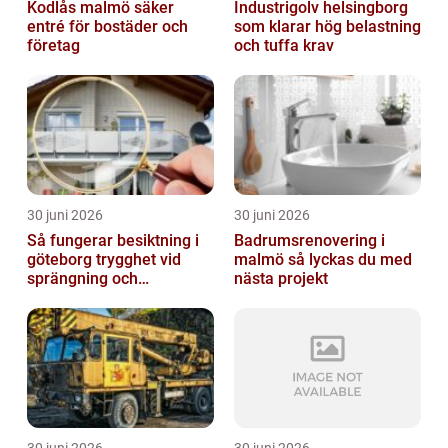
Kodlås malmö säker
Industrigolv helsingborg
entré för bostäder och
som klarar hög belastning
företag
och tuffa krav
30 juni 2026
30 juni 2026
Så fungerar besiktning i
Badrumsrenovering i
göteborg trygghet vid
malmö så lyckas du med
sprängning och
nästa projekt
markarbeten
30 juni 2026
30 juni 2026