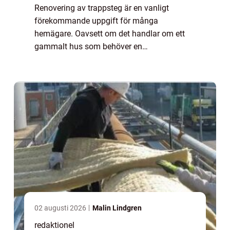
Renovering av trappsteg är en vanligt
förekommande uppgift för många
hemägare. Oavsett om det handlar om ett
gammalt hus som behöver en
uppfräschning eller en modern bostad där
trappstegen har slitas ut, är det viktigt att
veta hur man på bästa sätt ...
02 augusti 2026
Malin Lindgren
redaktionel