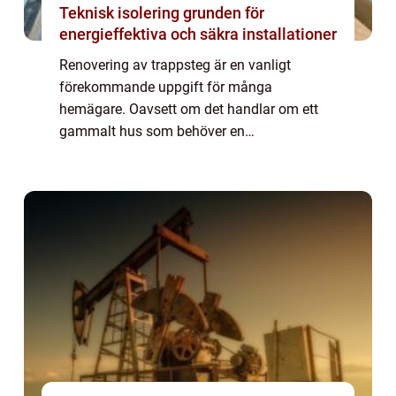
Teknisk isolering grunden för
energieffektiva och säkra installationer
Renovering av trappsteg är en vanligt
förekommande uppgift för många
hemägare. Oavsett om det handlar om ett
gammalt hus som behöver en
uppfräschning eller en modern bostad där
trappstegen har slitas ut, är det viktigt att
veta hur man på bästa sätt ...