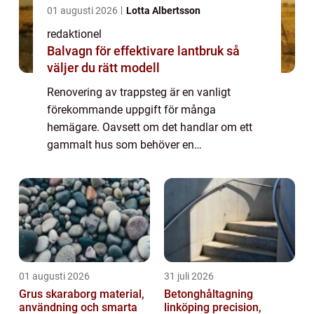
01 augusti 2026
Lotta Albertsson
redaktionel
Balvagn för effektivare lantbruk så
väljer du rätt modell
Renovering av trappsteg är en vanligt
förekommande uppgift för många
hemägare. Oavsett om det handlar om ett
gammalt hus som behöver en
uppfräschning eller en modern bostad där
trappstegen har slitas ut, är det viktigt att
veta hur man på bästa sätt ...
01 augusti 2026
31 juli 2026
Grus skaraborg material,
Betonghåltagning
användning och smarta
linköping precision,