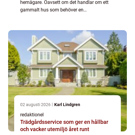
hemägare. Oavsett om det handlar om ett
gammalt hus som behöver en
uppfräschning eller en modern bostad där
trappstegen har slitas ut, är det viktigt att
veta hur man på bästa sätt ...
02 augusti 2026
Karl Lindgren
redaktionel
Trädgårdsservice som ger en hållbar
och vacker utemiljö året runt