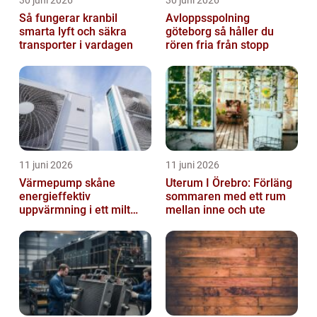
Så fungerar kranbil
Avloppsspolning
smarta lyft och säkra
göteborg så håller du
transporter i vardagen
rören fria från stopp
11 juni 2026
11 juni 2026
Värmepump skåne
Uterum I Örebro: Förläng
energieffektiv
sommaren med ett rum
uppvärmning i ett milt
mellan inne och ute
klimat