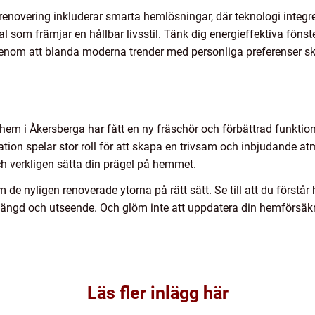
enovering inkluderar smarta hemlösningar, där teknologi integre
l som främjar en hållbar livsstil. Tänk dig energieffektiva föns
 Genom att blanda moderna trender med personliga preferenser s
 hem i Åkersberga har fått en ny fräschör och förbättrad funktion,
tion spelar stor roll för att skapa en trivsam och inbjudande atm
ch verkligen sätta din prägel på hemmet.
m de nyligen renoverade ytorna på rätt sätt. Se till att du förstå
slängd och utseende. Och glöm inte att uppdatera din hemförsäkr
Läs fler inlägg här