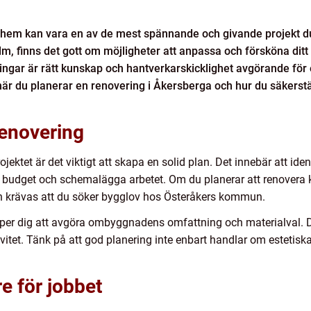
 hem kan vara en av de mest spännande och givande projekt du 
m, finns det gott om möjligheter att anpassa och försköna ditt
ingar är rätt kunskap och hantverkarskicklighet avgörande för et
r du planerar en renovering i Åkersberga och hur du säkerställ
renovering
ojektet är det viktigt att skapa en solid plan. Det innebär att id
sk budget och schemalägga arbetet. Om du planerar att renovera k
en krävas att du söker bygglov hos Österåkers kommun.
r dig att avgöra ombyggnadens omfattning och materialval. Det är
vitet. Tänk på att god planering inte enbart handlar om estetisk
re för jobbet