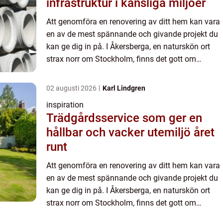
infrastruktur i känsliga miljöer
Att genomföra en renovering av ditt hem kan vara
en av de mest spännande och givande projekt du
kan ge dig in på. I Åkersberga, en naturskön ort
strax norr om Stockholm, finns det gott om
möjligheter att anpassa och f&...
02 augusti 2026
Karl Lindgren
inspiration
Trädgårdsservice som ger en
hållbar och vacker utemiljö året
runt
Att genomföra en renovering av ditt hem kan vara
en av de mest spännande och givande projekt du
kan ge dig in på. I Åkersberga, en naturskön ort
strax norr om Stockholm, finns det gott om
möjligheter att anpassa och f&...