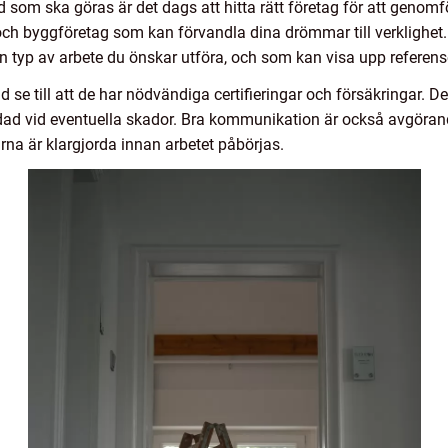
d som ska göras är det dags att hitta rätt företag för att genomf
h byggföretag som kan förvandla dina drömmar till verklighet. De
 typ av arbete du önskar utföra, och som kan visa upp referenser
d se till att de har nödvändiga certifieringar och försäkringar. De
dad vid eventuella skador. Bra kommunikation är också avgörande;
arna är klargjorda innan arbetet påbörjas.