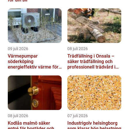
09 juli 2026
08 juli 2026
Värmepumpar
Trädfällning i Onsala –
söderköping
säker trädfällning och
energieffektiv värme för
professionell trädvård i
hus och fritid
kustnära miljö
08 juli 2026
07 juli 2026
Kodlås malmö säker
Industrigolv helsingborg
entré för bostäder och
som klarar hög belastning