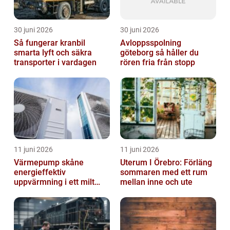
30 juni 2026
30 juni 2026
Så fungerar kranbil
Avloppsspolning
smarta lyft och säkra
göteborg så håller du
transporter i vardagen
rören fria från stopp
11 juni 2026
11 juni 2026
Värmepump skåne
Uterum I Örebro: Förläng
energieffektiv
sommaren med ett rum
uppvärmning i ett milt
mellan inne och ute
klimat