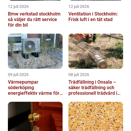
12 juli 2026
12 juli 2026
Bmw verkstad stockholm
Ventilation i Stockholm:
så väljer du rätt service
Frisk luft i en tät stad
för din bil
09 juli 2026
08 juli 2026
Värmepumpar
Trädfällning i Onsala –
söderköping
säker trädfällning och
energieffektiv värme för
professionell trädvård i
hus och fritid
kustnära miljö