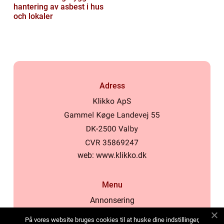
hantering av asbest i hus
och lokaler
Adress
web:
www.klikko.dk
Menu
Annonsering
Om oss
På vores website bruges cookies til at huske dine indstillinger,