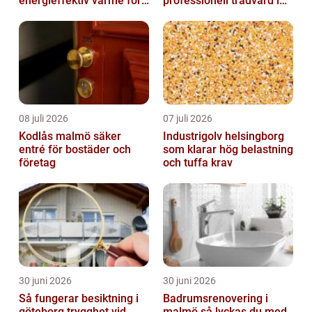
energieffektiv värme för
professionell trädvård i
hus och fritid
kustnära miljö
08 juli 2026
07 juli 2026
Kodlås malmö säker
Industrigolv helsingborg
entré för bostäder och
som klarar hög belastning
företag
och tuffa krav
30 juni 2026
30 juni 2026
Så fungerar besiktning i
Badrumsrenovering i
göteborg trygghet vid
malmö så lyckas du med