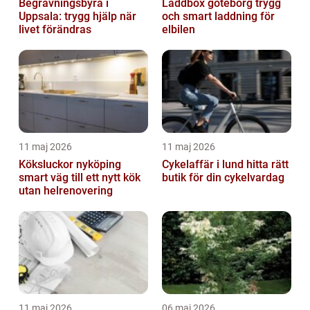
Begravningsbyrå i
Laddbox göteborg trygg
Uppsala: trygg hjälp när
och smart laddning för
livet förändras
elbilen
11 maj 2026
11 maj 2026
Köksluckor nyköping
Cykelaffär i lund hitta rätt
smart väg till ett nytt kök
butik för din cykelvardag
utan helrenovering
11 maj 2026
06 maj 2026