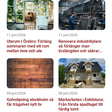
11 juni 2026
11 juni 2026
Uterum I Örebro: Förläng
Renovera industrikylare
sommaren med ett rum
så förlänger man
mellan inne och ute
livslängden och säkrar
driften
09 juni 2026
08 juni 2026
Golvslipning stockholm så
Markarbeten i Eskilstuna:
får trägolvet nytt liv
Från första spadtaget till
färdig tomt