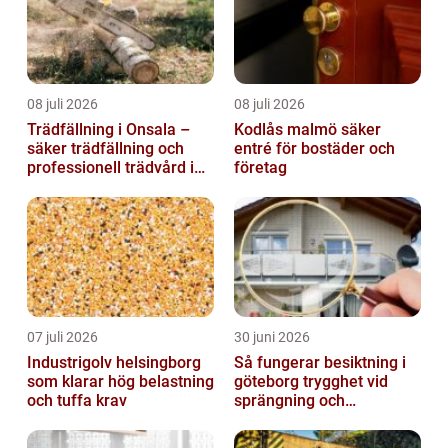
08 juli 2026
08 juli 2026
Trädfällning i Onsala –
Kodlås malmö säker
säker trädfällning och
entré för bostäder och
professionell trädvård i
företag
kustnära miljö
07 juli 2026
30 juni 2026
Industrigolv helsingborg
Så fungerar besiktning i
som klarar hög belastning
göteborg trygghet vid
och tuffa krav
sprängning och
markarbeten