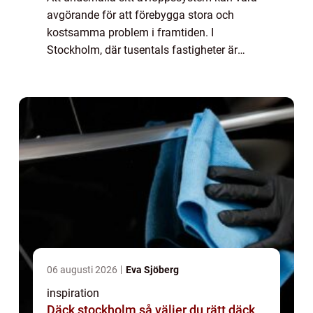
avgörande för att förebygga stora och
kostsamma problem i framtiden. I
Stockholm, där tusentals fastigheter är
förbundna genom komplexa rörsystem, är
en av de me...
06 augusti 2026
Eva Sjöberg
inspiration
Däck stockholm så väljer du rätt däck