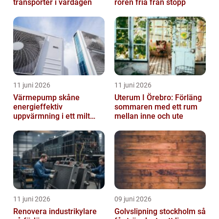
transporter i vardagen
rören fria från stopp
11 juni 2026
11 juni 2026
Värmepump skåne
Uterum I Örebro: Förläng
energieffektiv
sommaren med ett rum
uppvärmning i ett milt
mellan inne och ute
klimat
11 juni 2026
09 juni 2026
Renovera industrikylare
Golvslipning stockholm så