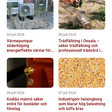
09 juli 2026
08 juli 2026
Värmepumpar
Trädfällning i Onsala –
söderköping
säker trädfällning och
energieffektiv värme för
professionell trädvård i
hus och fritid
kustnära miljö
08 juli 2026
07 juli 2026
Kodlås malmö säker
Industrigolv helsingborg
entré för bostäder och
som klarar hög belastning
företag
och tuffa krav