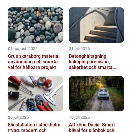
ett robust tak utan även strävar ef...
01 augusti 2026
31 juli 2026
Grus skaraborg material,
Betonghåltagning
användning och smarta
linköping precision,
val för hållbara projekt
säkerhet och smarta
lösningar i betong
30 juli 2026
18 juli 2026
Elinstallation i stockholm
Att köpa Dacia: Smart
trygg, modern och
bilval för plånbok och