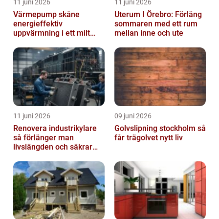
11 juni 2026
11 juni 2026
Värmepump skåne
Uterum I Örebro: Förläng
energieffektiv
sommaren med ett rum
uppvärmning i ett milt
mellan inne och ute
klimat
11 juni 2026
09 juni 2026
Renovera industrikylare
Golvslipning stockholm så
så förlänger man
får trägolvet nytt liv
livslängden och säkrar
driften