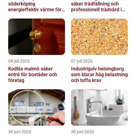
söderköping
säker trädfällning och
energieffektiv värme för
professionell trädvård i
hus och fritid
kustnära miljö
08 juli 2026
07 juli 2026
Kodlås malmö säker
Industrigolv helsingborg
entré för bostäder och
som klarar hög belastning
företag
och tuffa krav
30 juni 2026
30 juni 2026