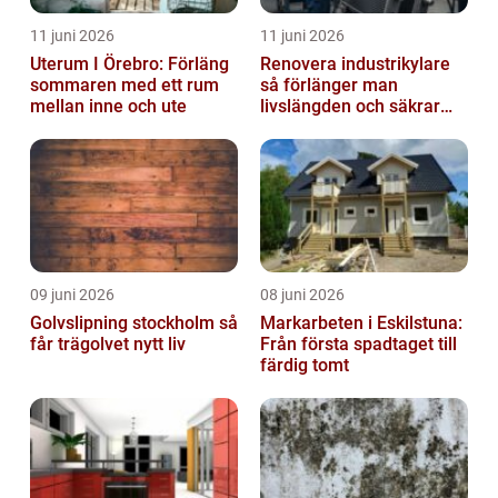
11 juni 2026
11 juni 2026
Uterum I Örebro: Förläng
Renovera industrikylare
sommaren med ett rum
så förlänger man
mellan inne och ute
livslängden och säkrar
driften
09 juni 2026
08 juni 2026
Golvslipning stockholm så
Markarbeten i Eskilstuna:
får trägolvet nytt liv
Från första spadtaget till
färdig tomt