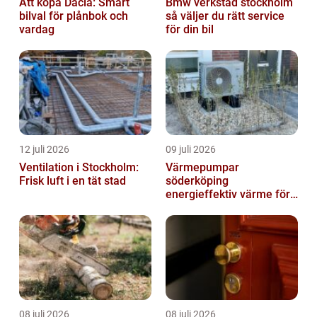
Att köpa Dacia: Smart
Bmw verkstad stockholm
bilval för plånbok och
så väljer du rätt service
vardag
för din bil
12 juli 2026
09 juli 2026
Ventilation i Stockholm:
Värmepumpar
Frisk luft i en tät stad
söderköping
energieffektiv värme för
hus och fritid
08 juli 2026
08 juli 2026