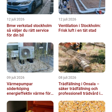
12 juli 2026
12 juli 2026
Bmw verkstad stockholm
Ventilation i Stockholm:
så väljer du rätt service
Frisk luft i en tät stad
för din bil
09 juli 2026
08 juli 2026
Värmepumpar
Trädfällning i Onsala –
söderköping
säker trädfällning och
energieffektiv värme för
professionell trädvård i
hus och fritid
kustnära miljö