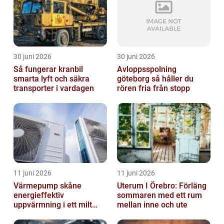
30 juni 2026
30 juni 2026
Så fungerar kranbil
Avloppsspolning
smarta lyft och säkra
göteborg så håller du
transporter i vardagen
rören fria från stopp
11 juni 2026
11 juni 2026
Värmepump skåne
Uterum I Örebro: Förläng
energieffektiv
sommaren med ett rum
uppvärmning i ett milt
mellan inne och ute
klimat