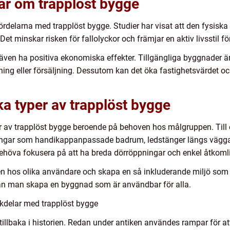
ar om trapplöst bygge
fördelarna med trapplöst bygge. Studier har visat att den fysiska
Det minskar risken för fallolyckor och främjar en aktiv livsstil fö
 även ha positiva ekonomiska effekter. Tillgängliga byggnader ä
ing eller försäljning. Dessutom kan det öka fastighetsvärdet och
ka typer av trapplöst bygge
per av trapplöst bygge beroende på behoven hos målgruppen. Til
sningar som handikappanpassade badrum, ledstänger längs vägga
öva fokusera på att ha breda dörröppningar och enkel åtkomligh
oven hos olika användare och skapa en så inkluderande miljö som
an man skapa en byggnad som är användbar för alla.
kdelar med trapplöst bygge
 tillbaka i historien. Redan under antiken användes rampar för at