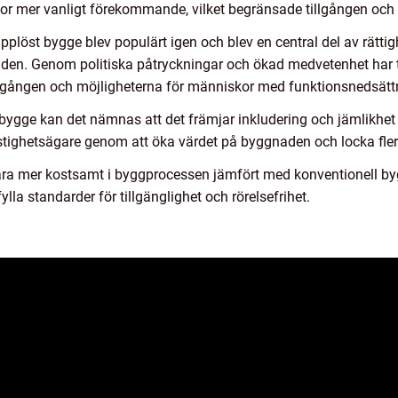
por mer vanligt förekommande, vilket begränsade tillgången och
applöst bygge blev populärt igen och blev en central del av rätti
lden. Genom politiska påtryckningar och ökad medvetenhet har tr
tillgången och möjligheterna för människor med funktionsnedsätt
 bygge kan det nämnas att det främjar inkludering och jämlikhet
fastighetsägare genom att öka värdet på byggnaden och locka fler 
ara mer kostsamt i byggprocessen jämfört med konventionell by
lla standarder för tillgänglighet och rörelsefrihet.