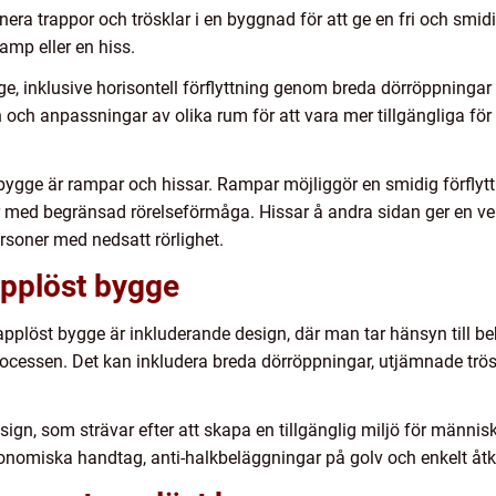
ra trappor och trösklar i en byggnad för att ge en fri och smidig
amp eller en hiss.
ge, inklusive horisontell förflyttning genom breda dörröppningar oc
n och anpassningar av olika rum för att vara mer tillgängliga fö
bygge är rampar och hissar. Rampar möjliggör en smidig förflyt
er med begränsad rörelseförmåga. Hissar å andra sidan ger en vert
ersoner med nedsatt rörlighet.
applöst bygge
applöst bygge är inkluderande design, där man tar hänsyn till 
ocessen. Det kan inkludera breda dörröppningar, utjämnade trösk
sign, som strävar efter att skapa en tillgänglig miljö för människ
nomiska handtag, anti-halkbeläggningar på golv och enkelt åt