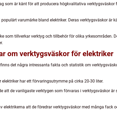
etag som är känt för att producera högkvalitativa verktygsväskor f
populärt varumärke bland elektriker. Deras verktygsväskor är kä
ke som tillverkar verktyg och tillbehör för olika yrkesområden.
r.
ar om verktygsväskor för elektriker
finns det några intressanta fakta och statistik om verktygsväskor
elektriker har ett förvaringsutrymme på cirka 20-30 liter.
de att de vanligaste verktygen som förvaras i verktygsväskor är s
av elektrikerna att de föredrar verktygsväskor med många fack oc