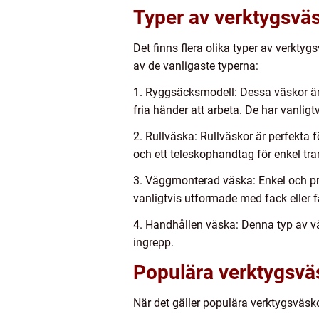
Typer av verktygsväs
Det finns flera olika typer av verktyg
av de vanligaste typerna:
1. Ryggsäcksmodell: Dessa väskor är 
fria händer att arbeta. De har vanlig
2. Rullväska: Rullväskor är perfekta f
och ett teleskophandtag för enkel tra
3. Väggmonterad väska: Enkel och prak
vanligtvis utformade med fack eller f
4. Handhållen väska: Denna typ av vä
ingrepp.
Populära verktygsväs
När det gäller populära verktygsväsk