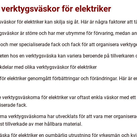
 verktygsväskor för elektriker
väskor för elektriker kan skilja sig åt. Här är några faktorer att 
tygsväskor är större och har mer utrymme för förvaring, medan 
r och mer specialiserade fack och fack för att organisera verktyge
rheten hos en verktygsväska kan variera beroende på tillverkare
delar med olika verktygsväskor för elektriker
för elektriker genomgått förbättringar och förändringar. Här är 
e verktygsväskorna för elektriker var oftast enkla väskor med et
iserade fack.
a verktygsväskorna har utvecklats för att vara mer organiserad
st tillverkade av mer hållbara material.
ka för elektriker en oumbärlig utrustning för yrkesmän och kvi