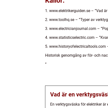
Källor:
1. www.elektrikerguiden.se – ”Vad är 
2. www.toolhq.se – ”Typer av verktygs
3. www.electricianjournal.com – ”Pop
4. www.statisticselectric.com – ”Kvan
5. www.historyofelectricaltools.com 
Historisk genomgång av för- och nack
”
Vad är en verktygsväsk
En verktygsväska för elektriker är