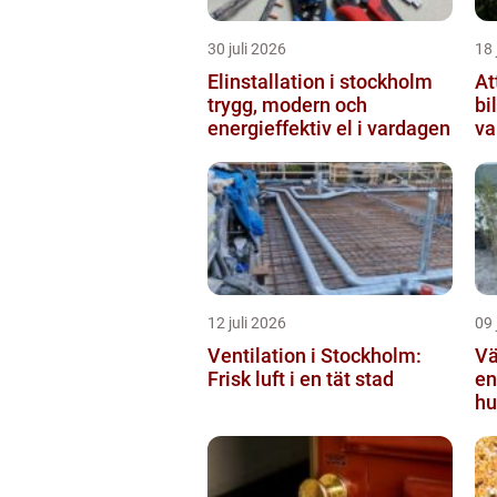
30 juli 2026
18 
Elinstallation i stockholm
At
trygg, modern och
bi
energieffektiv el i vardagen
va
12 juli 2026
09 
Ventilation i Stockholm:
Vä
Frisk luft i en tät stad
en
hu