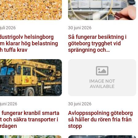
juli 2026
30 juni 2026
dustrigolv helsingborg
Så fungerar besiktning i
m klarar hög belastning
göteborg trygghet vid
h tuffa krav
sprängning och
markarbeten
juni 2026
30 juni 2026
fungerar kranbil smarta
Avloppsspolning göteborg
ft och säkra transporter i
så håller du rören fria från
rdagen
stopp