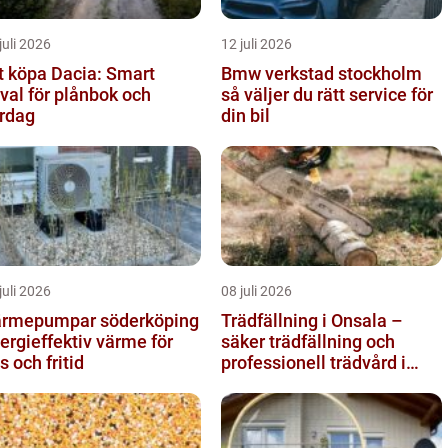
juli 2026
12 juli 2026
t köpa Dacia: Smart
Bmw verkstad stockholm
lval för plånbok och
så väljer du rätt service för
rdag
din bil
juli 2026
08 juli 2026
rmepumpar söderköping
Trädfällning i Onsala –
ergieffektiv värme för
säker trädfällning och
s och fritid
professionell trädvård i
kustnära miljö