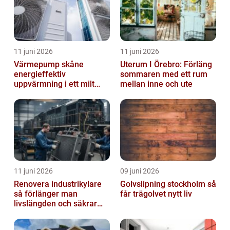
11 juni 2026
11 juni 2026
Värmepump skåne
Uterum I Örebro: Förläng
energieffektiv
sommaren med ett rum
uppvärmning i ett milt
mellan inne och ute
klimat
11 juni 2026
09 juni 2026
Renovera industrikylare
Golvslipning stockholm så
så förlänger man
får trägolvet nytt liv
livslängden och säkrar
driften