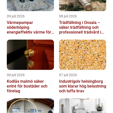
09 juli 2026
08 juli 2026
Värmepumpar
Trädfällning i Onsala –
söderköping
säker trädfällning och
energieffektiv värme för
professionell trädvård i
hus och fritid
kustnära miljö
08 juli 2026
07 juli 2026
Kodlås malmö säker
Industrigolv helsingborg
entré för bostäder och
som klarar hög belastning
företag
och tuffa krav