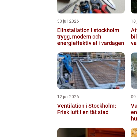
30 juli 2026
18 
Elinstallation i stockholm
At
trygg, modern och
bi
energieffektiv el i vardagen
va
12 juli 2026
09 
Ventilation i Stockholm:
Vä
Frisk luft i en tät stad
en
hu