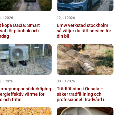
juli 2026
12 juli 2026
t köpa Dacia: Smart
Bmw verkstad stockholm
lval för plånbok och
så väljer du rätt service för
rdag
din bil
juli 2026
08 juli 2026
rmepumpar söderköping
Trädfällning i Onsala –
ergieffektiv värme för
säker trädfällning och
s och fritid
professionell trädvård i
kustnära miljö