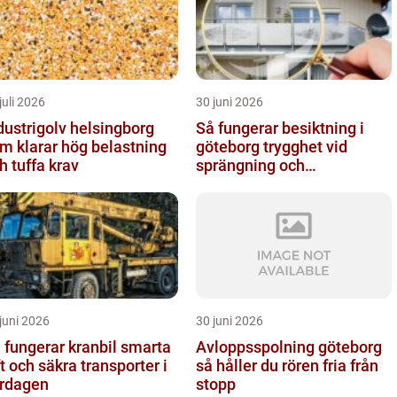
juli 2026
30 juni 2026
dustrigolv helsingborg
Så fungerar besiktning i
m klarar hög belastning
göteborg trygghet vid
h tuffa krav
sprängning och
markarbeten
juni 2026
30 juni 2026
fungerar kranbil smarta
Avloppsspolning göteborg
ft och säkra transporter i
så håller du rören fria från
rdagen
stopp