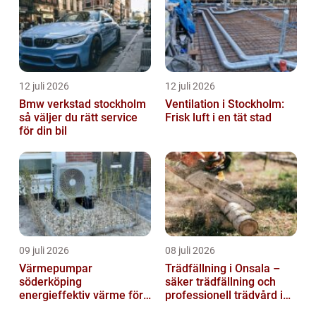
12 juli 2026
12 juli 2026
Bmw verkstad stockholm
Ventilation i Stockholm:
så väljer du rätt service
Frisk luft i en tät stad
för din bil
09 juli 2026
08 juli 2026
Värmepumpar
Trädfällning i Onsala –
söderköping
säker trädfällning och
energieffektiv värme för
professionell trädvård i
hus och fritid
kustnära miljö