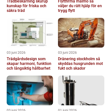
Trädbeskärning skurup
Flyttfirma malmö så
kunskap för friska och
väljer du rätt hjälp för en
säkra träd
trygg flytt
03 juni 2026
03 juni 2026
Trädgårdsdesign som
Dränering stockholm så
skapar harmoni, funktion
skyddas husgrunden mot
och långsiktig hållbarhet
fukt och skador
03 juni 2026
01 juni 2026