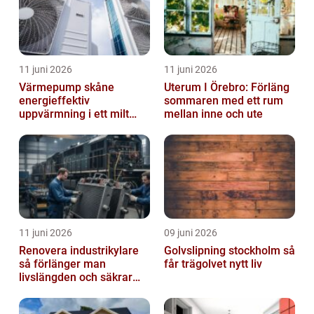
11 juni 2026
11 juni 2026
Värmepump skåne
Uterum I Örebro: Förläng
energieffektiv
sommaren med ett rum
uppvärmning i ett milt
mellan inne och ute
klimat
11 juni 2026
09 juni 2026
Renovera industrikylare
Golvslipning stockholm så
så förlänger man
får trägolvet nytt liv
livslängden och säkrar
driften