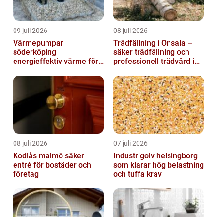
09 juli 2026
08 juli 2026
Värmepumpar
Trädfällning i Onsala –
söderköping
säker trädfällning och
energieffektiv värme för
professionell trädvård i
hus och fritid
kustnära miljö
08 juli 2026
07 juli 2026
Kodlås malmö säker
Industrigolv helsingborg
entré för bostäder och
som klarar hög belastning
företag
och tuffa krav