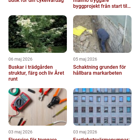
butik för din cykelvardag
malmö tryggare
byggprojekt från start till
mål
06 maj 2026
05 maj 2026
Buskar i trädgården
Schaktning grunden för
struktur, färg och liv Året
hållbara markarbeten
runt
03 maj 2026
03 maj 2026
Elservice för tryggare
Fastighetsvärmepumpar: