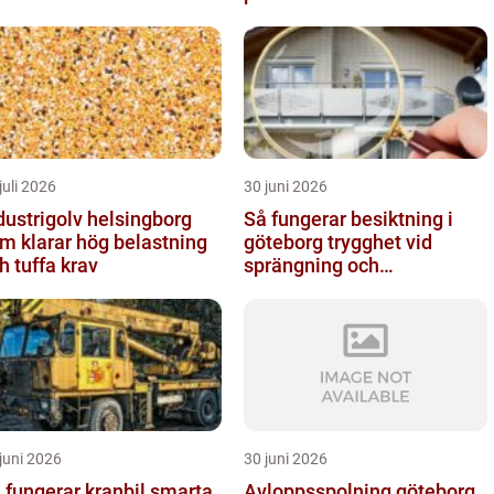
kustnära miljö
juli 2026
30 juni 2026
dustrigolv helsingborg
Så fungerar besiktning i
m klarar hög belastning
göteborg trygghet vid
h tuffa krav
sprängning och
markarbeten
juni 2026
30 juni 2026
fungerar kranbil smarta
Avloppsspolning göteborg