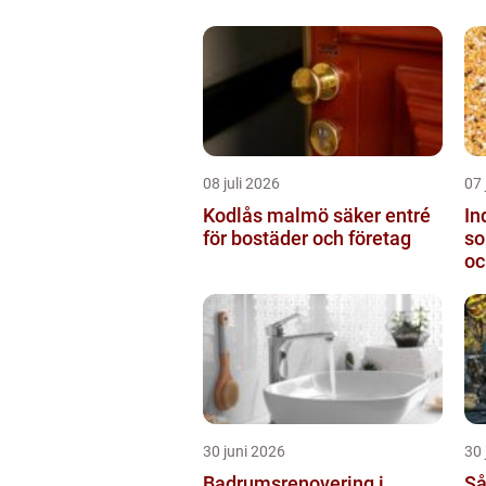
08 juli 2026
07 
Kodlås malmö säker entré
In
för bostäder och företag
so
oc
30 juni 2026
30 
Badrumsrenovering i
Så 