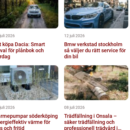
juli 2026
12 juli 2026
t köpa Dacia: Smart
Bmw verkstad stockholm
lval för plånbok och
så väljer du rätt service för
rdag
din bil
juli 2026
08 juli 2026
rmepumpar söderköping
Trädfällning i Onsala –
ergieffektiv värme för
säker trädfällning och
s och fritid
professionell trädvård i