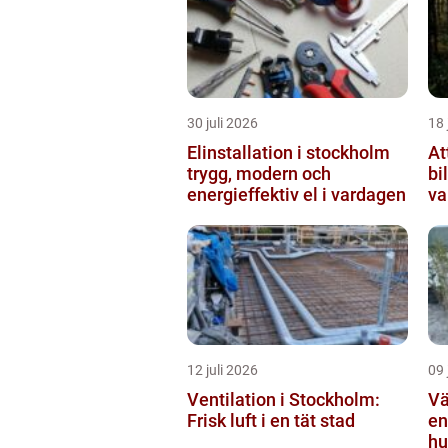
30 juli 2026
18 
Elinstallation i stockholm
At
trygg, modern och
bi
energieffektiv el i vardagen
va
12 juli 2026
09 
Ventilation i Stockholm:
Vä
Frisk luft i en tät stad
en
hu