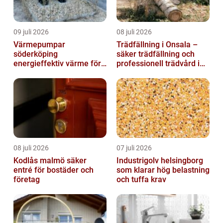
09 juli 2026
08 juli 2026
Värmepumpar
Trädfällning i Onsala –
söderköping
säker trädfällning och
energieffektiv värme för
professionell trädvård i
hus och fritid
kustnära miljö
08 juli 2026
07 juli 2026
Kodlås malmö säker
Industrigolv helsingborg
entré för bostäder och
som klarar hög belastning
företag
och tuffa krav