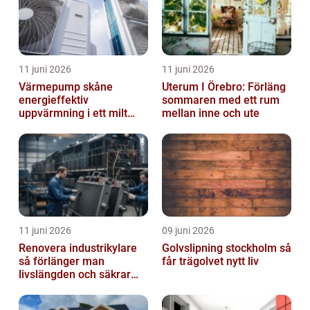
11 juni 2026
11 juni 2026
Värmepump skåne
Uterum I Örebro: Förläng
energieffektiv
sommaren med ett rum
uppvärmning i ett milt
mellan inne och ute
klimat
11 juni 2026
09 juni 2026
Renovera industrikylare
Golvslipning stockholm så
så förlänger man
får trägolvet nytt liv
livslängden och säkrar
driften