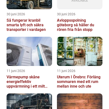
30 juni 2026
30 juni 2026
Så fungerar kranbil
Avloppsspolning
smarta lyft och säkra
göteborg så håller du
transporter i vardagen
rören fria från stopp
11 juni 2026
11 juni 2026
Värmepump skåne
Uterum I Örebro: Förläng
energieffektiv
sommaren med ett rum
uppvärmning i ett milt
mellan inne och ute
klimat