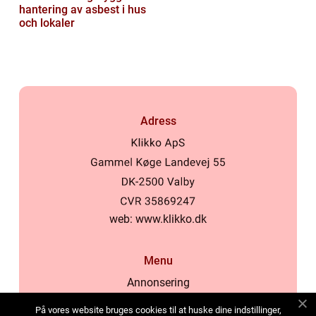
hantering av asbest i hus
och lokaler
Adress
web:
www.klikko.dk
Menu
Annonsering
Om oss
På vores website bruges cookies til at huske dine indstillinger,