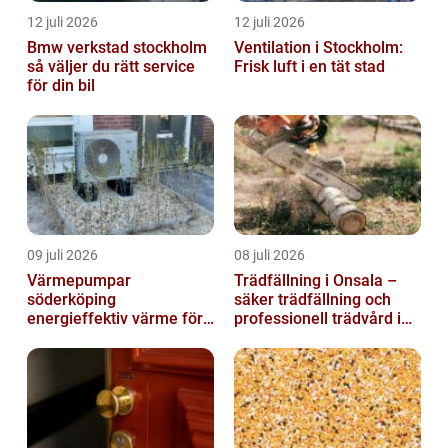
12 juli 2026
12 juli 2026
Bmw verkstad stockholm
Ventilation i Stockholm:
så väljer du rätt service
Frisk luft i en tät stad
för din bil
09 juli 2026
08 juli 2026
Värmepumpar
Trädfällning i Onsala –
söderköping
säker trädfällning och
energieffektiv värme för
professionell trädvård i
hus och fritid
kustnära miljö