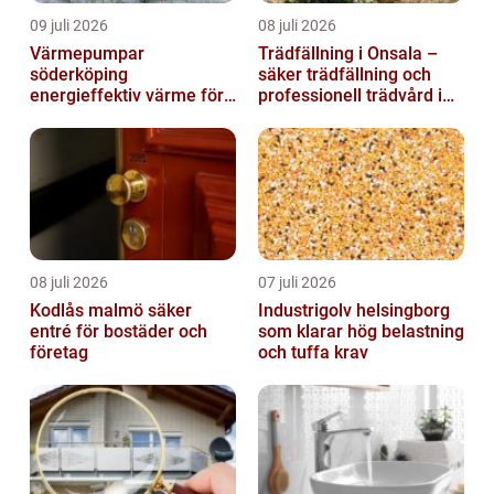
09 juli 2026
08 juli 2026
Värmepumpar
Trädfällning i Onsala –
söderköping
säker trädfällning och
energieffektiv värme för
professionell trädvård i
hus och fritid
kustnära miljö
08 juli 2026
07 juli 2026
Kodlås malmö säker
Industrigolv helsingborg
entré för bostäder och
som klarar hög belastning
företag
och tuffa krav