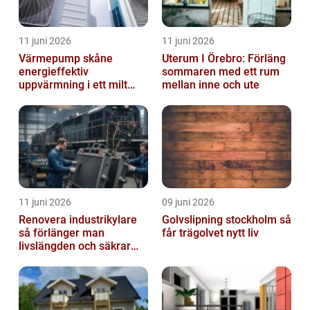
11 juni 2026
11 juni 2026
Värmepump skåne
Uterum I Örebro: Förläng
energieffektiv
sommaren med ett rum
uppvärmning i ett milt
mellan inne och ute
klimat
11 juni 2026
09 juni 2026
Renovera industrikylare
Golvslipning stockholm så
så förlänger man
får trägolvet nytt liv
livslängden och säkrar
driften