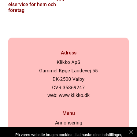
elservice för hem och
företag
Adress
web:
www.klikko.dk
Menu
Annonsering
Om oss
På vores website bruges cookies til at huske dine indstillinger,