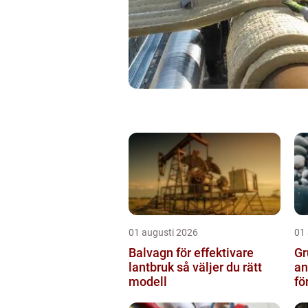
01 augusti 2026
01
Balvagn för effektivare
Gru
lantbruk så väljer du rätt
an
modell
fö