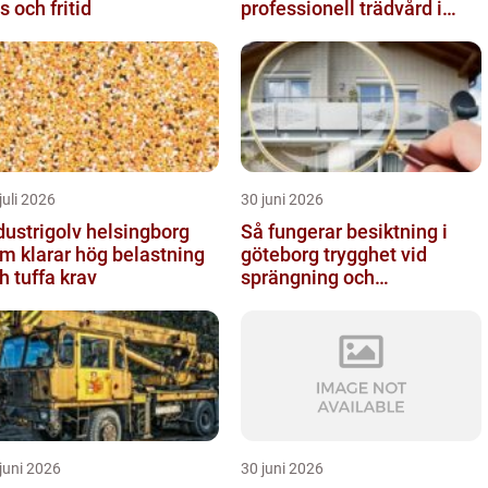
s och fritid
professionell trädvård i
kustnära miljö
juli 2026
30 juni 2026
dustrigolv helsingborg
Så fungerar besiktning i
m klarar hög belastning
göteborg trygghet vid
h tuffa krav
sprängning och
markarbeten
juni 2026
30 juni 2026