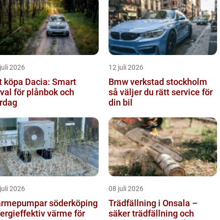
juli 2026
12 juli 2026
t köpa Dacia: Smart
Bmw verkstad stockholm
lval för plånbok och
så väljer du rätt service för
rdag
din bil
juli 2026
08 juli 2026
rmepumpar söderköping
Trädfällning i Onsala –
ergieffektiv värme för
säker trädfällning och