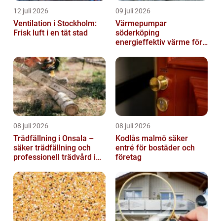
12 juli 2026
09 juli 2026
Ventilation i Stockholm:
Värmepumpar
Frisk luft i en tät stad
söderköping
energieffektiv värme för
hus och fritid
08 juli 2026
08 juli 2026
Trädfällning i Onsala –
Kodlås malmö säker
säker trädfällning och
entré för bostäder och
professionell trädvård i
företag
kustnära miljö