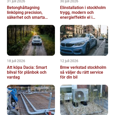
31 juli 2026
30 juli 2026
Betonghåltagning
Elinstallation i stockholm
linköping precision,
trygg, modern och
säkerhet och smarta
energieffektiv el i
lösningar i betong
vardagen
18 juli 2026
12 juli 2026
Att köpa Dacia: Smart
Bmw verkstad stockholm
bilval för plånbok och
så väljer du rätt service
vardag
för din bil