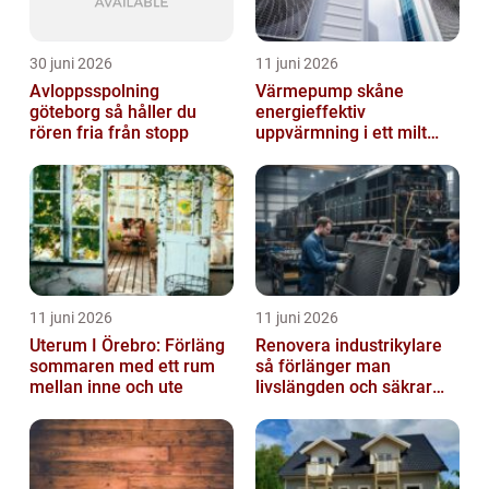
30 juni 2026
11 juni 2026
Avloppsspolning
Värmepump skåne
göteborg så håller du
energieffektiv
rören fria från stopp
uppvärmning i ett milt
klimat
11 juni 2026
11 juni 2026
Uterum I Örebro: Förläng
Renovera industrikylare
sommaren med ett rum
så förlänger man
mellan inne och ute
livslängden och säkrar
driften