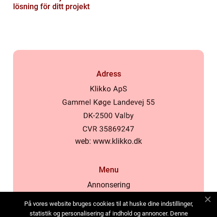
lösning för ditt projekt
Adress
web:
www.klikko.dk
Menu
Annonsering
Om oss
På vores website bruges cookies til at huske dine indstillinger,
Cookies
statistik og personalisering af indhold og annoncer. Denne