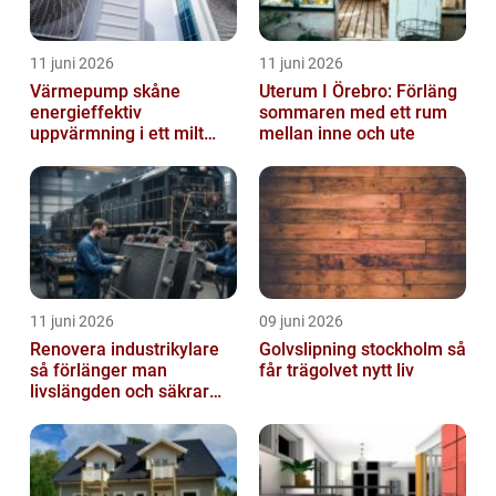
11 juni 2026
11 juni 2026
Värmepump skåne
Uterum I Örebro: Förläng
energieffektiv
sommaren med ett rum
uppvärmning i ett milt
mellan inne och ute
klimat
11 juni 2026
09 juni 2026
Renovera industrikylare
Golvslipning stockholm så
så förlänger man
får trägolvet nytt liv
livslängden och säkrar
driften