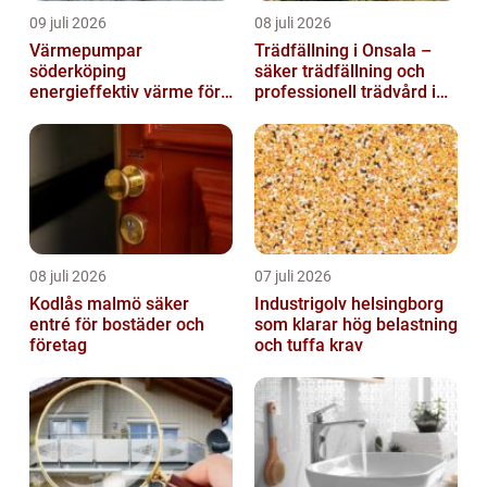
09 juli 2026
08 juli 2026
Värmepumpar
Trädfällning i Onsala –
söderköping
säker trädfällning och
energieffektiv värme för
professionell trädvård i
hus och fritid
kustnära miljö
08 juli 2026
07 juli 2026
Kodlås malmö säker
Industrigolv helsingborg
entré för bostäder och
som klarar hög belastning
företag
och tuffa krav