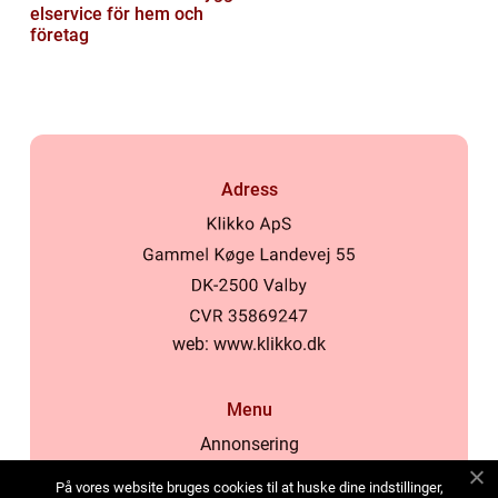
elservice för hem och
företag
Adress
web:
www.klikko.dk
Menu
Annonsering
Om oss
På vores website bruges cookies til at huske dine indstillinger,