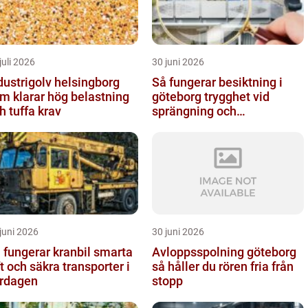
juli 2026
30 juni 2026
dustrigolv helsingborg
Så fungerar besiktning i
m klarar hög belastning
göteborg trygghet vid
h tuffa krav
sprängning och
markarbeten
juni 2026
30 juni 2026
fungerar kranbil smarta
Avloppsspolning göteborg
ft och säkra transporter i
så håller du rören fria från
rdagen
stopp