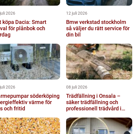
juli 2026
12 juli 2026
t köpa Dacia: Smart
Bmw verkstad stockholm
lval för plånbok och
så väljer du rätt service för
rdag
din bil
juli 2026
08 juli 2026
rmepumpar söderköping
Trädfällning i Onsala –
ergieffektiv värme för
säker trädfällning och
s och fritid
professionell trädvård i
kustnära miljö