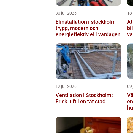
30 juli 2026
18 
Elinstallation i stockholm
At
trygg, modern och
bi
energieffektiv el i vardagen
va
12 juli 2026
09 
Ventilation i Stockholm:
Vä
Frisk luft i en tät stad
en
hu