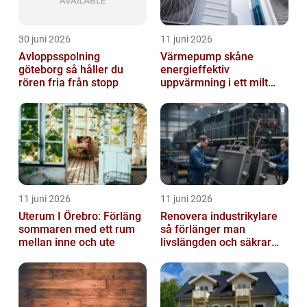
30 juni 2026
11 juni 2026
Avloppsspolning
Värmepump skåne
göteborg så håller du
energieffektiv
rören fria från stopp
uppvärmning i ett milt
klimat
11 juni 2026
11 juni 2026
Uterum I Örebro: Förläng
Renovera industrikylare
sommaren med ett rum
så förlänger man
mellan inne och ute
livslängden och säkrar
driften