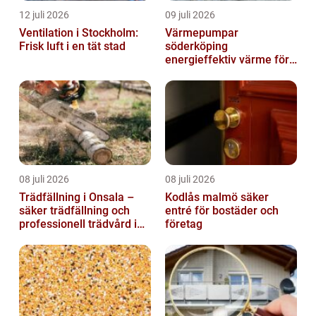
12 juli 2026
09 juli 2026
Ventilation i Stockholm:
Värmepumpar
Frisk luft i en tät stad
söderköping
energieffektiv värme för
hus och fritid
08 juli 2026
08 juli 2026
Trädfällning i Onsala –
Kodlås malmö säker
säker trädfällning och
entré för bostäder och
professionell trädvård i
företag
kustnära miljö