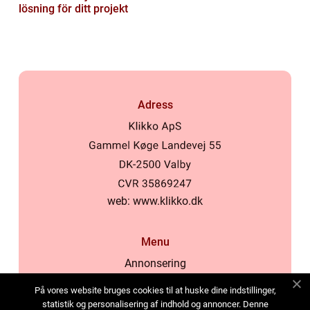
lösning för ditt projekt
Adress
web:
www.klikko.dk
Menu
Annonsering
Om oss
På vores website bruges cookies til at huske dine indstillinger,
Cookies
statistik og personalisering af indhold og annoncer. Denne