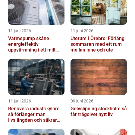
11 juni 2026
11 juni 2026
Värmepump skåne
Uterum I Örebro: Förläng
energieffektiv
sommaren med ett rum
uppvärmning i ett milt
mellan inne och ute
klimat
11 juni 2026
09 juni 2026
Renovera industrikylare
Golvslipning stockholm så
så förlänger man
får trägolvet nytt liv
livslängden och säkrar
driften