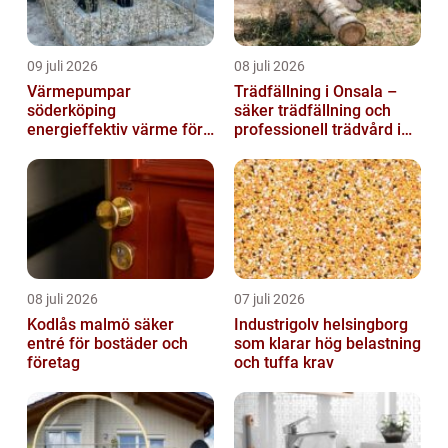
09 juli 2026
08 juli 2026
Värmepumpar
Trädfällning i Onsala –
söderköping
säker trädfällning och
energieffektiv värme för
professionell trädvård i
hus och fritid
kustnära miljö
08 juli 2026
07 juli 2026
Kodlås malmö säker
Industrigolv helsingborg
entré för bostäder och
som klarar hög belastning
företag
och tuffa krav